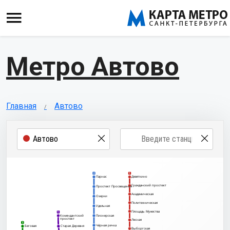
Метро Автово
Главная
Автово
2
1
Парнас
Девяткино
Гражданский проспект
Проспект Просвещения
Академическая
Озерки
Политехническая
Удельная
Площадь Мужества
5
Комендантский
Пионерская
проспект
Лесная
3
Чёрная речка
Беговая
Старая Деревня
Выборгская