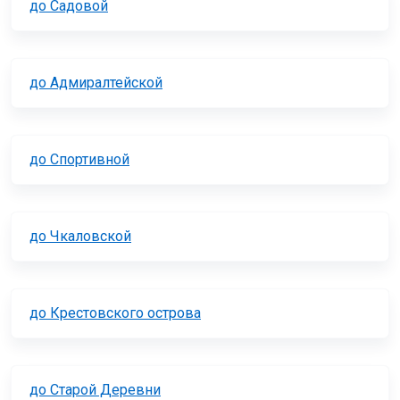
до Садовой
до Адмиралтейской
до Спортивной
до Чкаловской
до Крестовского острова
до Старой Деревни