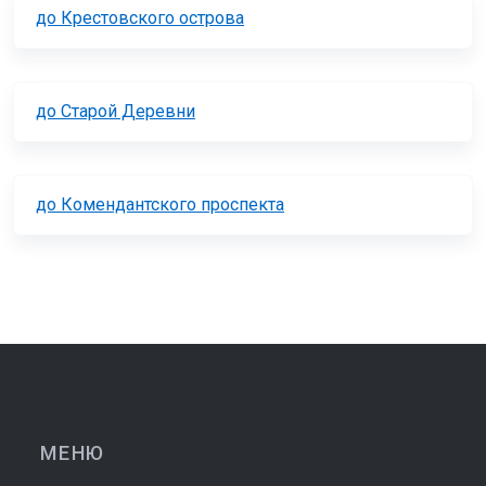
до Крестовского острова
до Старой Деревни
до Комендантского проспекта
МЕНЮ