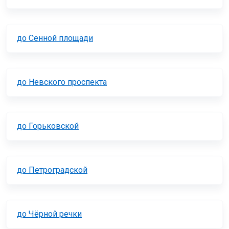
до Сенной площади
до Невского проспекта
до Горьковской
до Петроградской
до Чёрной речки