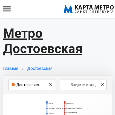
Метро
Достоевская
Главная
Достоевская
2
1
Парнас
Девяткино
Гражданский проспект
Проспект Просвещения
Академическая
Озерки