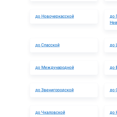
до Новочеркасской
до 
Нев
до Спасской
до
до Международной
до 
до Звенигородской
до 
до Чкаловской
до 