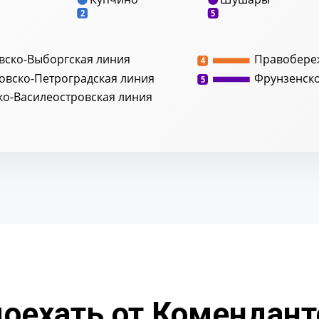
2
5
вско-Выборгская линия
Правобере
4
овско-Петроградская линия
Фрунзенск
5
ко-Василеостровская линия
доехать от Комендант