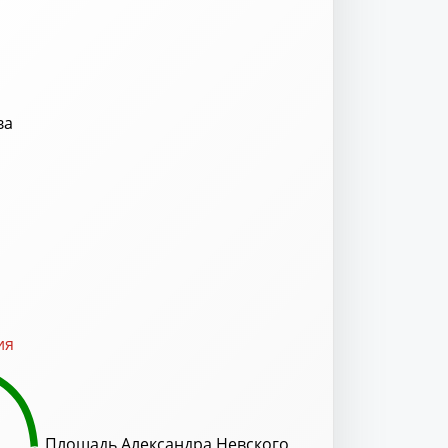
ва
ия
Площадь Александра Невского