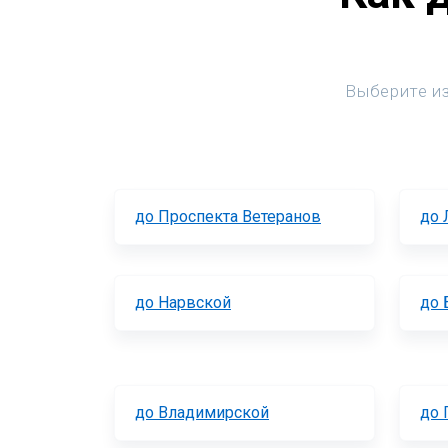
Выберите из
до Проспекта Ветеранов
до 
до Нарвской
до 
до Владимирской
до 