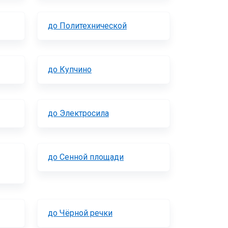
до Политехнической
до Купчино
до Электросила
до Сенной площади
до Чёрной речки