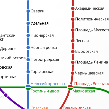
Академическая
Озерки
Политехническая
Удельная
Площадь Мужест
антский
Пионерская
кт
Лесная
Чёрная речка
 Деревня
Выборгская
овский остров
Петроградская
Площадь Ленина
овская
Горьковская
Чернышевская
ортивная
Невский проспект
Площадь Восстан
Гостиный двор
Маяковская
ая
Спасская
Владимирская