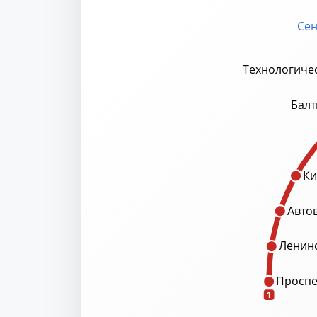
Сен
Технологичес
Балт
Ки
Авто
Ленинс
Проспе
1