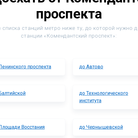
проспекта
 списка станций метро ниже ту, до которой нужно 
станции «Комендантский проспект»:
Ленинского проспекта
до Автово
Балтийской
до Технологического
института
Площади Восстания
до Чернышевской