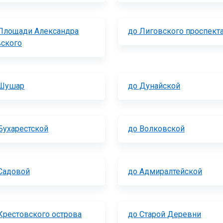
Площади Александра
до Лиговского проспект
ского
 Шушар
до Дунайской
Бухарестской
до Волковской
Садовой
до Адмиралтейской
Крестовского острова
до Старой Деревни