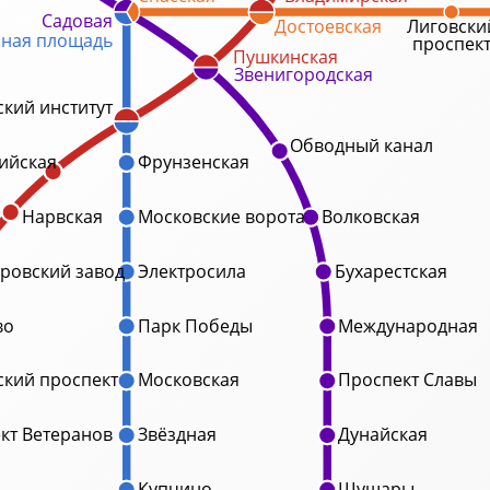
Садовая
Достоевская
Лиговски
ная площадь
проспек
Пушкинская
Звенигородская
кий институт
Обводный канал
ийская
Фрунзенская
Нарвская
Московские ворота
Волковская
ровский завод
Электросила
Бухарестская
во
Парк Победы
Международная
кий проспект
Московская
Проспект Славы
кт Ветеранов
Звёздная
Дунайская
Купчино
Шушары