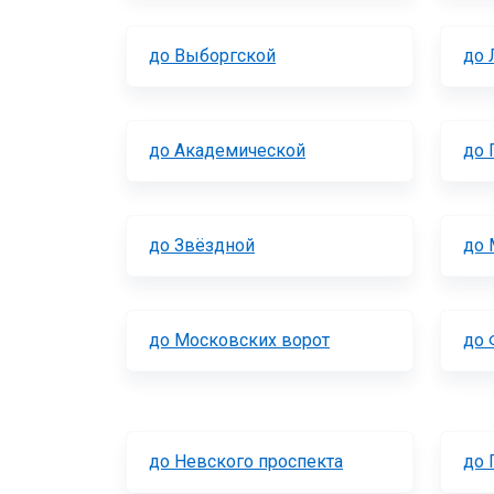
до Выборгской
до 
до Академической
до 
до Звёздной
до 
до Московских ворот
до 
до Невского проспекта
до 