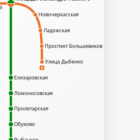
й
т
Новочеркасская
Ладожская
Проспект Большевиков
Улица Дыбенко
4
Елизаровская
Ломоносовская
Пролетарская
Обухово
Рыбацкое