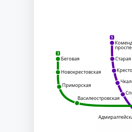
5
Коменд
проспе
3
Беговая
Старая
Крест
Новокрестовская
Чкал
Приморская
Сп
Василеостровская
Адмиралтейск