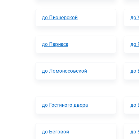
до Пионерской
до 
до Парнаса
до 
до Ломоносовской
до 
до Гостиного двора
до 
до Беговой
до 