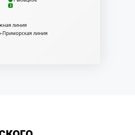
3
жная линия
о-Приморская линия
ского