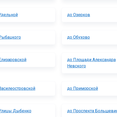
Удельной
до Озерков
Рыбацкого
до Обухово
Елизаровской
до Площади Александра
Невского
Василеостровской
до Приморской
Улицы Дыбенко
до Проспекта Большеви