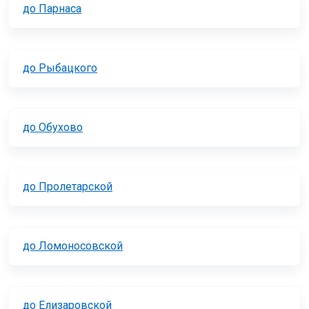
до Парнаса
до Рыбацкого
до Обухово
до Пролетарской
до Ломоносовской
до Елизаровской