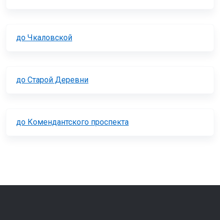
до Чкаловской
до Старой Деревни
до Комендантского проспекта