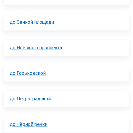
до Сенной площади
до Невского проспекта
до Горьковской
до Петроградской
до Чёрной речки