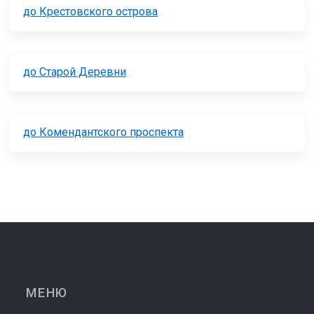
до Крестовского острова
до Старой Деревни
до Комендантского проспекта
МЕНЮ