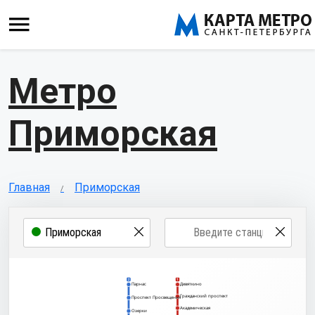
Метро
Приморская
Главная
Приморская
2
1
Парнас
Девяткино
Гражданский проспект
Проспект Просвещения
Академическая
Озерки