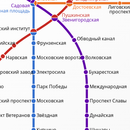
Садовая
Достоевская
Лиговски
ная площадь
проспек
Пушкинская
Звенигородская
кий институт
Обводный канал
ийская
Фрунзенская
Нарвская
Московские ворота
Волковская
ровский завод
Электросила
Бухарестская
во
Парк Победы
Международная
кий проспект
Московская
Проспект Славы
кт Ветеранов
Звёздная
Дунайская
Купчино
Шушары