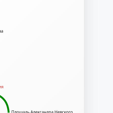
ва
ия
Площадь Александра Невского