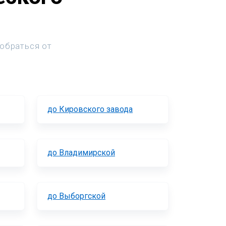
добраться от
до Кировского завода
до Владимирской
до Выборгской