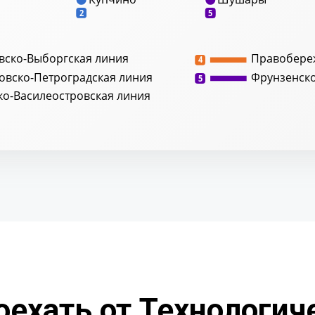
2
5
вско-Выборгская линия
Правобере
4
овско-Петроградская линия
Фрунзенск
5
ко-Василеостровская линия
оехать от Технологич