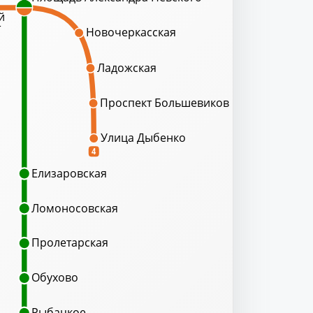
й
т
Новочеркасская
Ладожская
Проспект Большевиков
Улица Дыбенко
4
Елизаровская
Ломоносовская
Пролетарская
Обухово
Рыбацкое