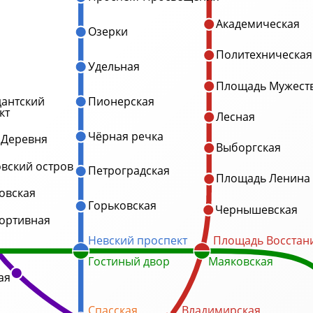
Академическая
Озерки
Политехническая
Удельная
Площадь Мужест
антский
Пионерская
кт
Лесная
Чёрная речка
 Деревня
Выборгская
овский остров
Петроградская
Площадь Ленина
овская
Горьковская
Чернышевская
ортивная
Невский проспект
Площадь Восстан
Гостиный двор
Маяковская
ая
Спасская
Владимирская