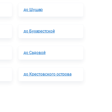
до Шушар
до Бухарестской
до Садовой
до Крестовского острова