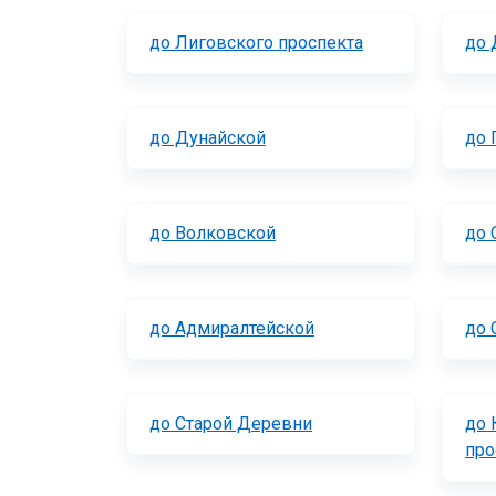
до Лиговского проспекта
до 
до Дунайской
до 
до Волковской
до 
до Адмиралтейской
до 
до Старой Деревни
до 
про