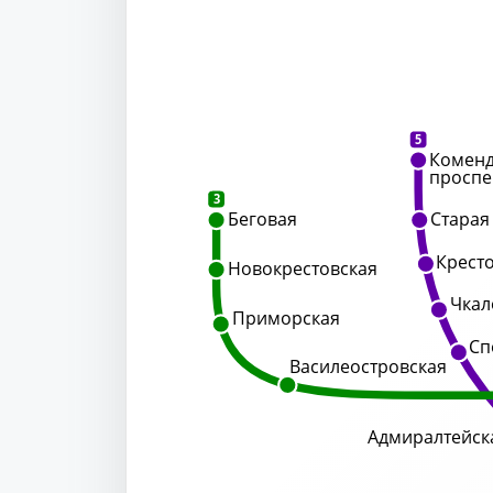
5
Коменд
проспе
3
Беговая
Старая
Крест
Новокрестовская
Чкал
Приморская
Сп
Василеостровская
Адмиралтейск