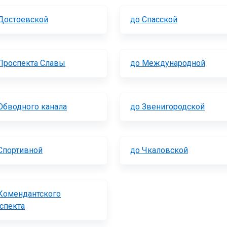
Достоевской
до Спасской
Проспекта Славы
до Международной
Обводного канала
до Звенигородской
Спортивной
до Чкаловской
Комендантского
спекта