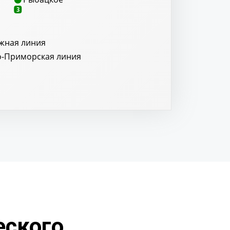
3
жная линия
о-Приморская линия
еского