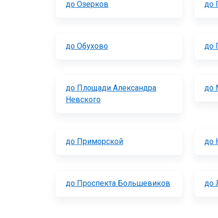
до Озерков
до 
до Обухово
до 
до Площади Александра
до 
Невского
до Приморской
до 
до Проспекта Большевиков
до 