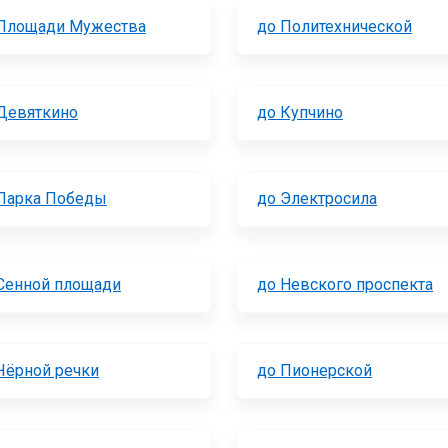
Площади Мужества
до Политехнической
Девяткино
до Купчино
Парка Победы
до Электросила
Сенной площади
до Невского проспекта
Чёрной речки
до Пионерской