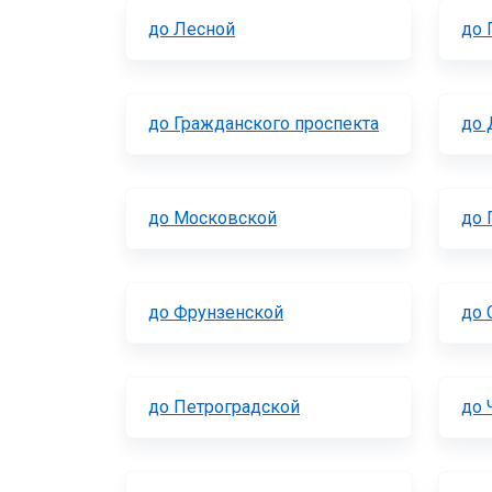
до Лесной
до 
до Гражданского проспекта
до 
до Московской
до 
до Фрунзенской
до 
до Петроградской
до 