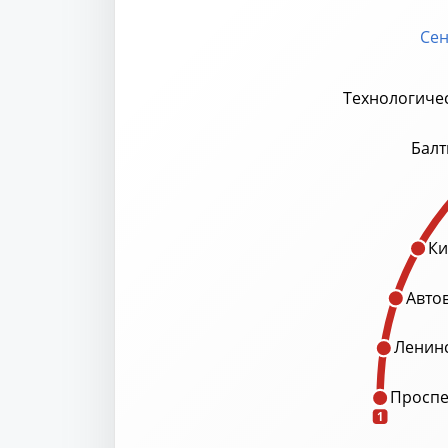
Сен
Технологичес
Балт
Ки
Авто
Ленинс
Проспе
1