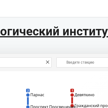
огический институ
2
1
Парнас
Девяткино
Гражданский про
Проспект Просвещения