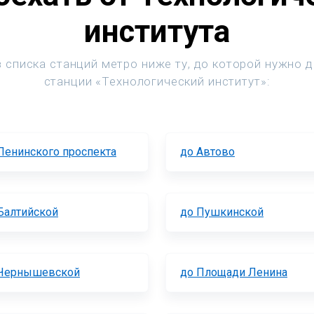
института
 списка станций метро ниже ту, до которой нужно 
станции «Технологический институт»:
Ленинского проспекта
до Автово
Балтийской
до Пушкинской
 Чернышевской
до Площади Ленина