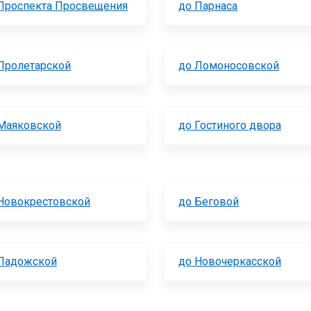
Проспекта Просвещения
до Парнаса
Пролетарской
до Ломоносовской
Маяковской
до Гостиного двора
Новокрестовской
до Беговой
Ладожской
до Новочеркасской