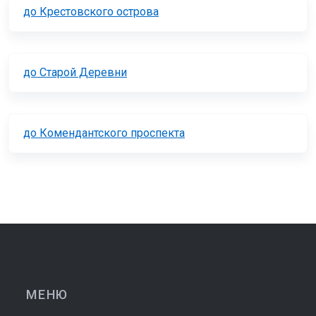
до Крестовского острова
до Старой Деревни
до Комендантского проспекта
МЕНЮ