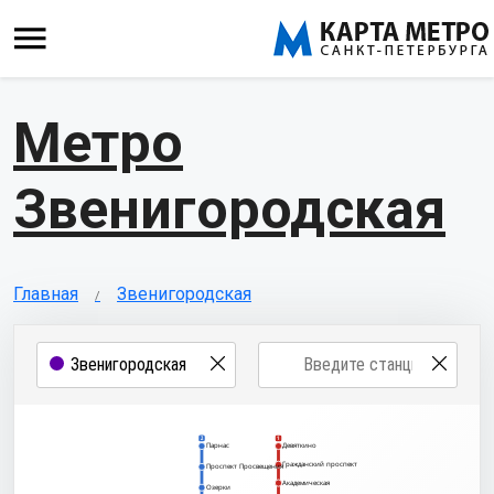
Метро
Звенигородская
Главная
Звенигородская
2
1
Парнас
Девяткино
Гражданский проспект
Проспект Просвещения
Академическая
Озерки