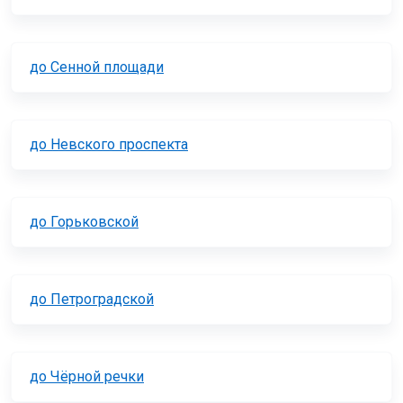
до Сенной площади
до Невского проспекта
до Горьковской
до Петроградской
до Чёрной речки