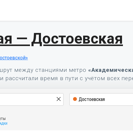
я — Достоевская
остоевской»
шрут между станциями метро
«Академическ
и рассчитали время в пути с учётом всех пер
уты
САДКИ