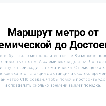
Маршрут метро от
емической до Достое
етербургского метрополитена выше Вы можете пос
го доехать от ст.м. Академическая до ст.м. Достоев
и в пути происходит автоматически. С помощью эт
ь как ехать от станции до станции и сколько времен
ан метро СПб создан, чтобы помочь построить уд
и определить сколько времени займёт поездка.