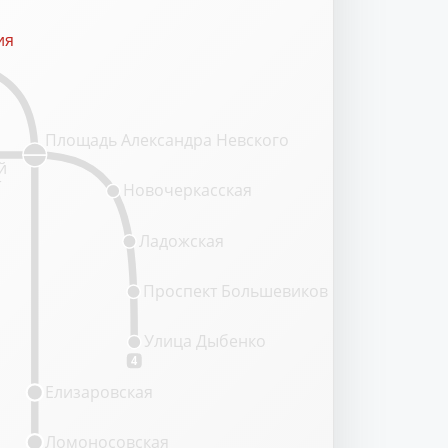
ия
ия
Площадь Александра Невского
й
т
Новочеркасская
Ладожская
Проспект Большевиков
Улица Дыбенко
4
Елизаровская
Ломоносовская