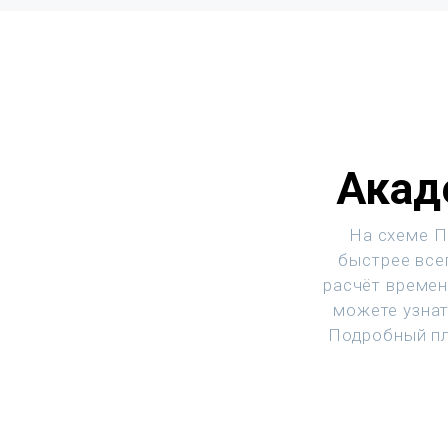
Акад
На схеме П
быстрее все
расчёт времен
можете узнат
Подробный пл