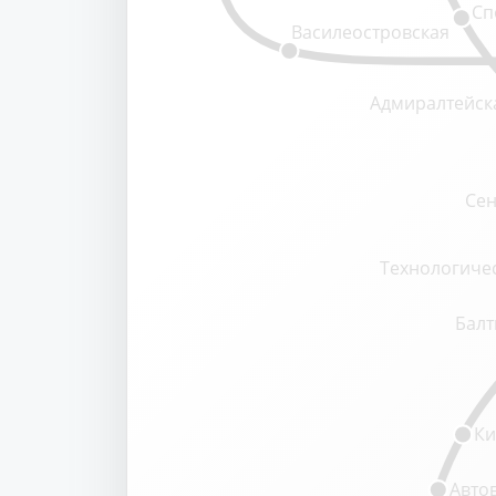
Сп
Василеостровская
Адмиралтейск
Сен
Технологичес
Балт
Ки
Авто