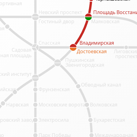
ортивная
Невский проспект
Площадь Восстан
Площадь Восстан
Гостиный двор
Маяковская
ая
Спасская
Владимирская
Владимирская
Садовая
Достоевская
Достоевская
Лиговски
ная площадь
проспек
Пушкинская
Звенигородская
кий институт
Обводный канал
ийская
Фрунзенская
Нарвская
Московские ворота
Волковская
ровский завод
Электросила
Бухарестская
во
Парк Победы
Международная