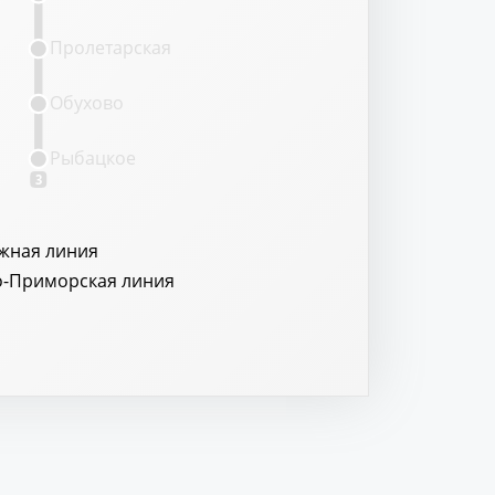
Пролетарская
Обухово
Рыбацкое
3
жная линия
о-Приморская линия