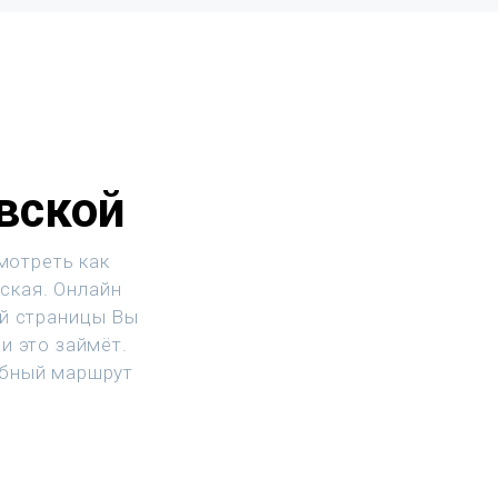
вской
мотреть как
ская. Онлайн
ой страницы Вы
и это займёт.
обный маршрут