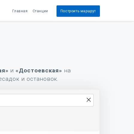
Главная
Станции
Построить маршрут
ая»
и
«Достоевская»
на
есадок и остановок.