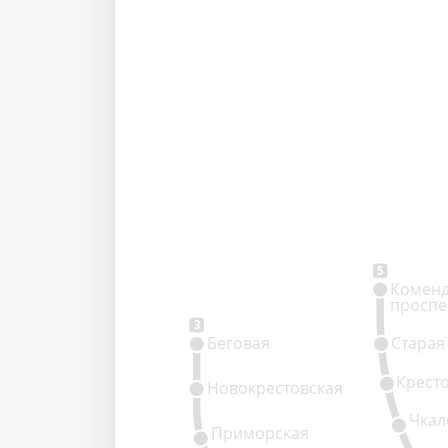
5
Коменд
проспе
3
Беговая
Старая
Крест
Новокрестовская
Чкал
Приморская