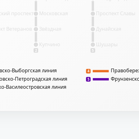
кий проспект
Московская
Проспект Славы
кт Ветеранов
Звёздная
Дунайская
Купчино
Шушары
2
5
вско-Выборгская линия
Правобере
4
овско-Петроградская линия
Фрунзенск
5
ко-Василеостровская линия