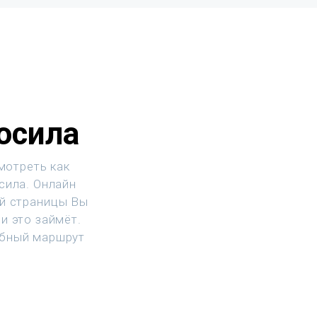
осила
мотреть как
сила. Онлайн
ой страницы Вы
и это займёт.
обный маршрут