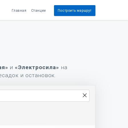
Главная
Станции
Построить маршрут
ая»
и
«Электросила»
на
есадок и остановок.