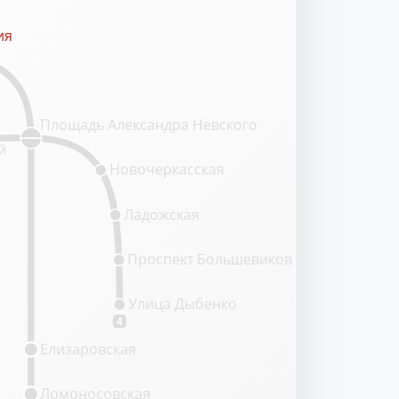
ия
ия
Площадь Александра Невского
й
т
Новочеркасская
Ладожская
Проспект Большевиков
Улица Дыбенко
4
Елизаровская
Ломоносовская