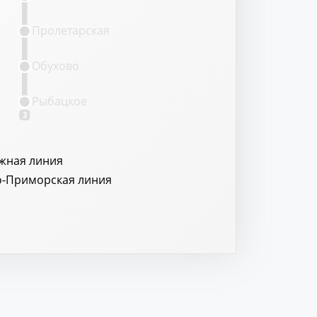
Пролетарская
Обухово
Рыбацкое
3
жная линия
о-Приморская линия