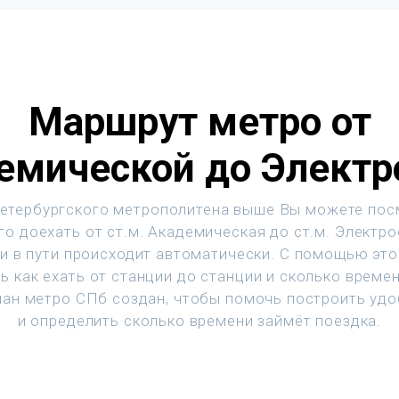
Маршрут метро от
емической до Электр
етербургского метрополитена выше Вы можете пос
го доехать от ст.м. Академическая до ст.м. Электро
и в пути происходит автоматически. С помощью эт
ь как ехать от станции до станции и сколько времен
ан метро СПб создан, чтобы помочь построить уд
и определить сколько времени займёт поездка.