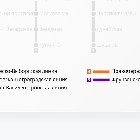
кий проспект
Московская
Проспект Славы
кт Ветеранов
Звёздная
Дунайская
Купчино
Шушары
2
5
вско-Выборгская линия
Правобере
4
овско-Петроградская линия
Фрунзенск
5
ко-Василеостровская линия