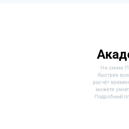
Акад
На схеме П
быстрее все
расчёт времен
можете узнат
Подробный пл