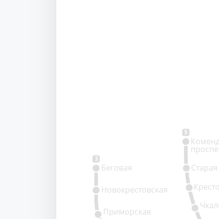
5
Коменд
проспе
3
Беговая
Старая
Крест
Новокрестовская
Чкал
Приморская