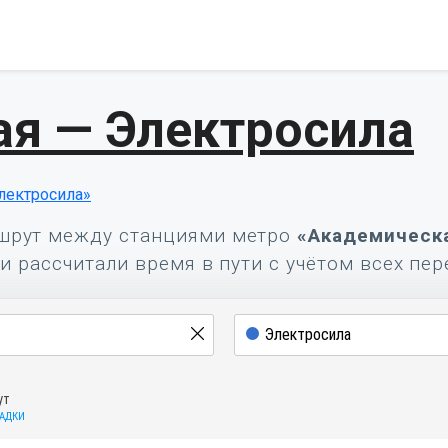
я — Электросила
лектросила»
шрут между станциями метро
«Академическ
и рассчитали время в пути с учётом всех пер
ут
САДКИ