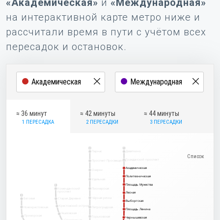
«Академическая»
и
«Международная»
на интерактивной карте метро ниже и
рассчитали время в пути с учётом всех
пересадок и остановок.
≈ 36 минут
≈ 42 минуты
≈ 44 минуты
1 ПЕРЕСАДКА
2 ПЕРЕСАДКИ
3 ПЕРЕСАДКИ
2
1
Парнас
Девяткино
Гражданский проспект
Проспект Просвещения
Академическая
Академическая
Озерки
Политехническая
Политехническая
Удельная
Площадь Мужества
Площадь Мужества
5
Комендантский
Пионерская
проспект
Лесная
Лесная
3
Чёрная речка
Беговая
Старая Деревня
Выборгская
Выборгская
Крестовский остров
Новокрестовская
Петроградская
Площадь Ленина
Площадь Ленина
Чкаловская
Приморская
Горьковская
Чернышевская
Чернышевская