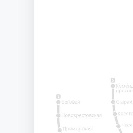
5
Коменд
проспе
3
Беговая
Старая
Крест
Новокрестовская
Чкал
Приморская