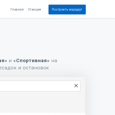
Главная
Станции
Построить маршрут
ая»
и
«Спортивная»
на
есадок и остановок.