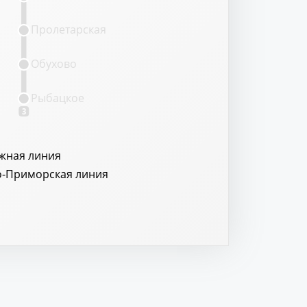
Пролетарская
Обухово
Рыбацкое
3
жная линия
о-Приморская линия