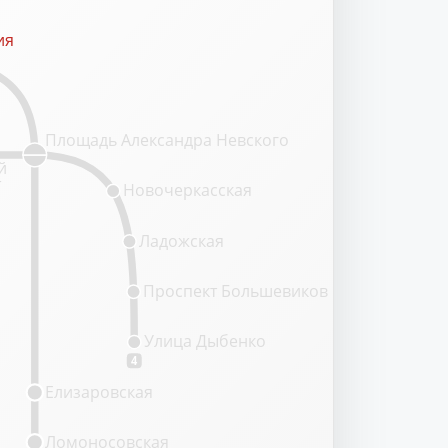
ия
ия
Площадь Александра Невского
й
т
Новочеркасская
Ладожская
Проспект Большевиков
Улица Дыбенко
4
Елизаровская
Ломоносовская