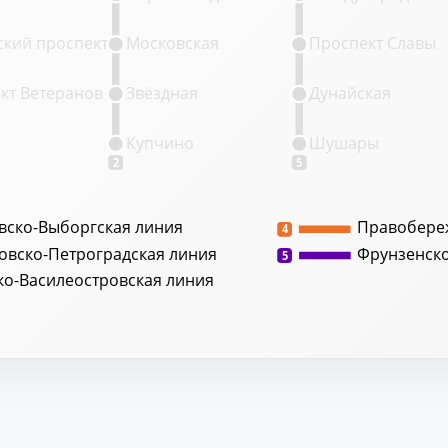
кий проспект
Московская
Проспект Славы
кт Ветеранов
Звёздная
Дунайская
Купчино
Шушары
2
5
вско-Выборгская линия
Правобере
4
овско-Петроградская линия
Фрунзенск
5
ко-Василеостровская линия