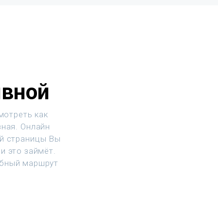
ивной
мотреть как
вная. Онлайн
ой страницы Вы
и это займёт.
обный маршрут