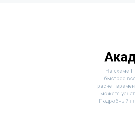
Акад
На схеме П
быстрее все
расчёт времен
можете узнат
Подробный пл