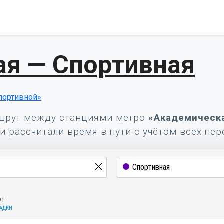
ая — Спортивная
портивной»
шрут между станциями метро
«Академическ
и рассчитали время в пути с учётом всех пер
ут
САДКИ