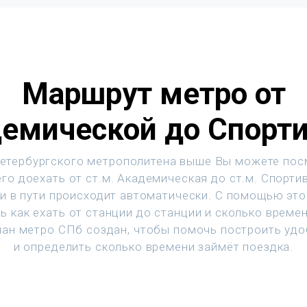
Маршрут метро от
емической до Спорт
етербургского метрополитена выше Вы можете пос
го доехать от ст.м. Академическая до ст.м. Спорти
и в пути происходит автоматически. С помощью эт
ь как ехать от станции до станции и сколько времен
ан метро СПб создан, чтобы помочь построить уд
и определить сколько времени займёт поездка.