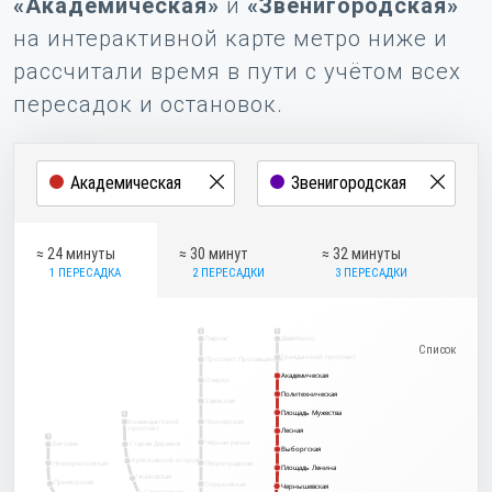
«Академическая»
и
«Звенигородская»
на интерактивной карте метро ниже и
рассчитали время в пути с учётом всех
пересадок и остановок.
≈ 24 минуты
≈ 30 минут
≈ 32 минуты
1 ПЕРЕСАДКА
2 ПЕРЕСАДКИ
3 ПЕРЕСАДКИ
2
1
Парнас
Девяткино
Гражданский проспект
Проспект Просвещения
Академическая
Академическая
Озерки
Политехническая
Политехническая
Удельная
Площадь Мужества
Площадь Мужества
5
Комендантский
Пионерская
проспект
Лесная
Лесная
3
Чёрная речка
Беговая
Старая Деревня
Выборгская
Выборгская
Крестовский остров
Новокрестовская
Петроградская
Площадь Ленина
Площадь Ленина
Чкаловская
Приморская
Горьковская
Чернышевская
Чернышевская