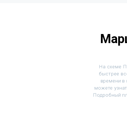
Марш
На схеме П
быстрее все
времени в
можете узнат
Подробный пл