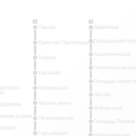
2
1
Парнас
Девяткино
Гражданский про
Проспект Просвещения
Академическая
Озерки
Политехническая
Удельная
Площадь Мужест
антский
Пионерская
кт
Лесная
Чёрная речка
 Деревня
Выборгская
овский остров
Петроградская
Площадь Ленина
овская
Горьковская
Чернышевская