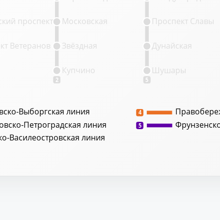
кий проспект
Московская
Проспект Славы
кт Ветеранов
Звёздная
Дунайская
Купчино
Шушары
2
5
вско-Выборгская линия
Правобере
4
овско-Петроградская линия
Фрунзенск
5
ко-Василеостровская линия