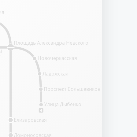
ия
Площадь Александра Невского
й
т
Новочеркасская
Ладожская
Проспект Большевиков
Улица Дыбенко
4
Елизаровская
Ломоносовская