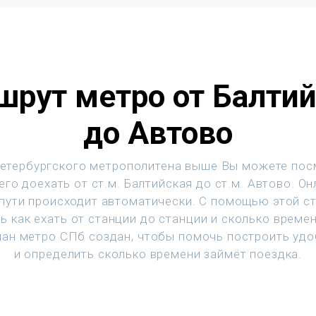
рут метро от Балти
до Автово
етербургского метрополитена выше Вы можете пос
го доехать от ст.м. Балтийская до ст.м. Автово. О
 пути происходит автоматически. С помощью этой с
ь как ехать от станции до станции и сколько времен
ан метро СПб создан, чтобы помочь построить уд
и определить сколько времени займёт поездка.