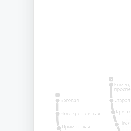
5
Коменд
проспе
3
Беговая
Старая
Крест
Новокрестовская
Чкал
Приморская