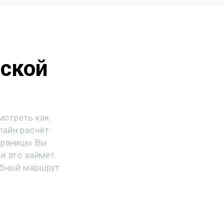
йской
мотреть как
нлайн расчёт
траницы Вы
и это займёт.
обный маршрут