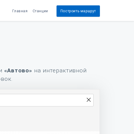
Главная
Станции
Построить маршрут
и
«Автово»
на интерактивной
овок.