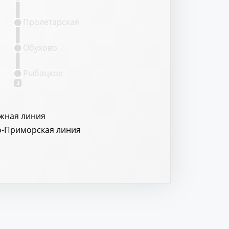
Пролетарская
Обухово
Рыбацкое
3
жная линия
о-Приморская линия