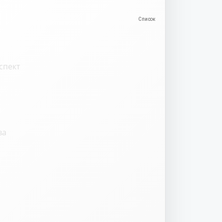
спект
ва