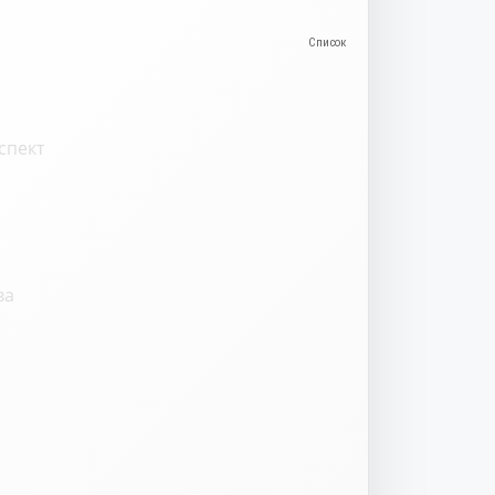
спект
ва