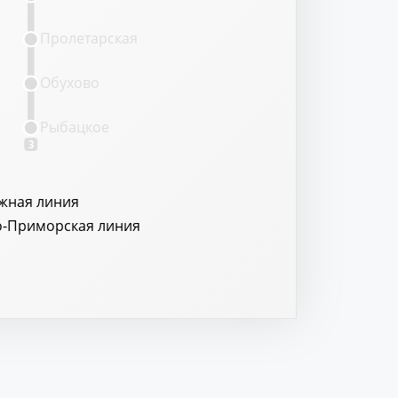
Пролетарская
Обухово
Рыбацкое
3
жная линия
о-Приморская линия