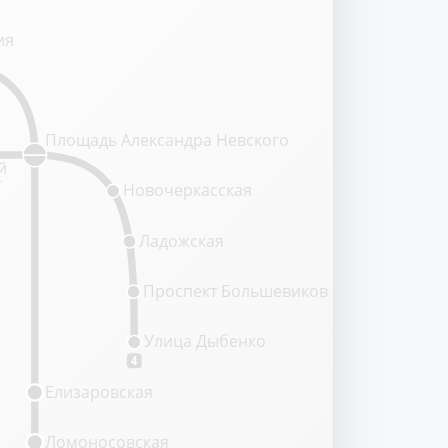
ия
Площадь Александра Невского
й
т
Новочеркасская
Ладожская
Проспект Большевиков
Улица Дыбенко
4
Елизаровская
Ломоносовская