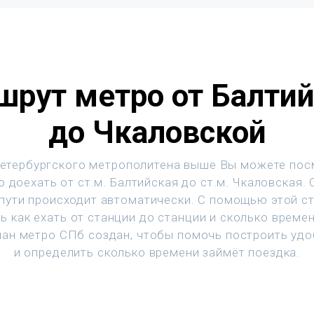
рут метро от Балти
до Чкаловской
етербургского метрополитена выше Вы можете пос
 доехать от ст.м. Балтийская до ст.м. Чкаловская.
 пути происходит автоматически. С помощью этой с
ь как ехать от станции до станции и сколько времен
ан метро СПб создан, чтобы помочь построить уд
и определить сколько времени займёт поездка.