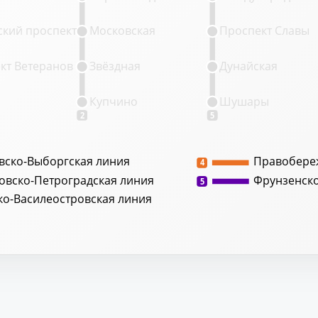
кий проспект
Московская
Проспект Славы
кт Ветеранов
Звёздная
Дунайская
Купчино
Шушары
2
5
вско-Выборгская линия
Правобере
4
овско-Петроградская линия
Фрунзенск
5
ко-Василеостровская линия