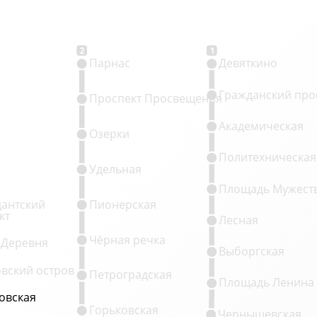
2
1
Парнас
Девяткино
Гражданский про
Проспект Просвещения
Академическая
Озерки
Политехническая
Удельная
Площадь Мужест
антский
Пионерская
кт
Лесная
Чёрная речка
 Деревня
Выборгская
овский остров
Петроградская
Площадь Ленина
овская
овская
Горьковская
Чернышевская