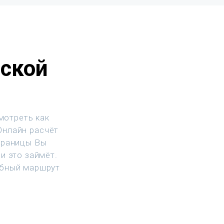
йской
мотреть как
 Онлайн расчёт
траницы Вы
и это займёт.
обный маршрут