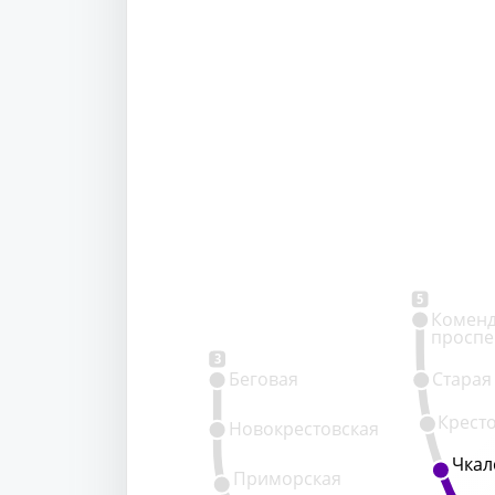
5
Коменд
проспе
3
Беговая
Старая
Крест
Новокрестовская
Чкал
Чкал
Приморская