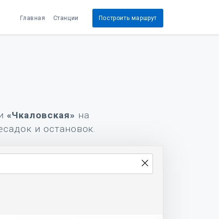
Главная
Станции
Построить маршрут
и
«Чкаловская»
на
есадок и остановок.