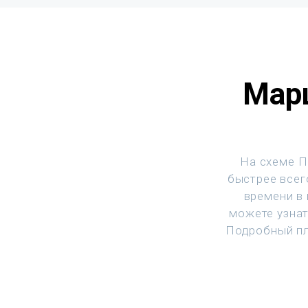
Марш
На схеме П
быстрее всего
времени в
можете узнат
Подробный пл