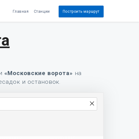
Главная
Станции
Построить маршрут
та
и
«Московские ворота»
на
есадок и остановок.