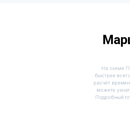
Марш
На схеме П
быстрее всего
расчёт времен
можете узнат
Подробный пл