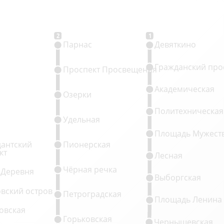
2
1
Парнас
Девяткино
Гражданский про
Проспект Просвещения
Академическая
Озерки
Политехническая
Удельная
Площадь Мужест
антский
Пионерская
кт
Лесная
Чёрная речка
 Деревня
Выборгская
овский остров
Петроградская
Площадь Ленина
овская
Горьковская
Чернышевская