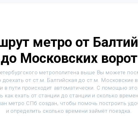
рут метро от Балти
до Московских ворот
етербургского метрополитена выше Вы можете пос
 доехать от ст.м. Балтийская до ст.м. Московские 
и в пути происходит автоматически. С помощью эт
ь как ехать от станции до станции и сколько времен
ан метро СПб создан, чтобы помочь построить уд
и определить сколько времени займёт поездка.