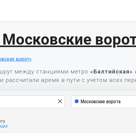
 Московские воро
вских ворот»
шрут между станциями метро
«Балтийская»
и рассчитали время в пути с учётом всех пер
уту
САДКИ