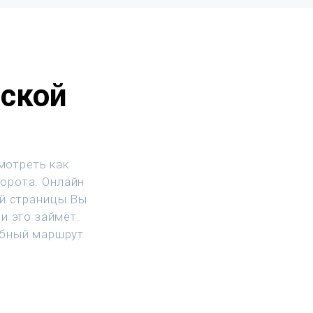
йской
мотреть как
ворота. Онлайн
ой страницы Вы
и это займёт.
обный маршрут