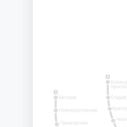
5
Коменд
проспе
3
Беговая
Старая
Крест
Новокрестовская
Чкал
Приморская