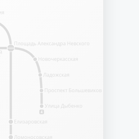
ия
Площадь Александра Невского
й
т
Новочеркасская
Ладожская
Проспект Большевиков
Улица Дыбенко
4
Елизаровская
Ломоносовская