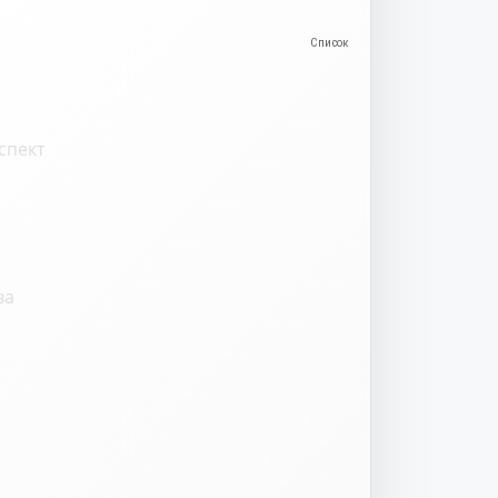
спект
ва