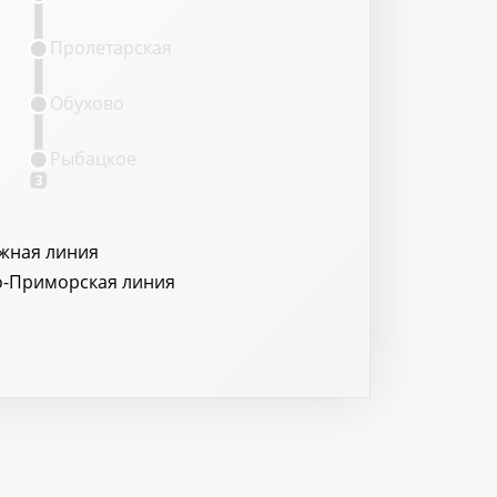
Пролетарская
Обухово
Рыбацкое
3
жная линия
о-Приморская линия