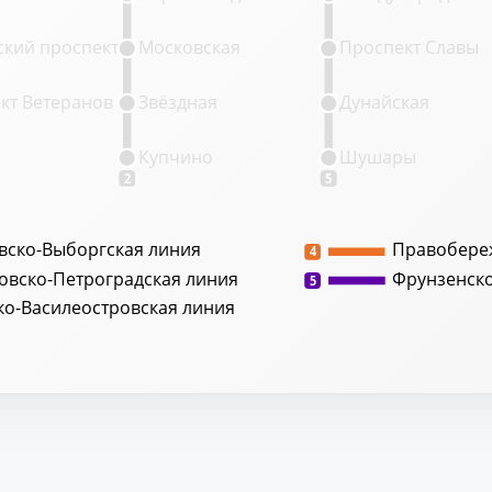
кий проспект
Московская
Проспект Славы
кт Ветеранов
Звёздная
Дунайская
Купчино
Шушары
2
5
вско-Выборгская линия
Правобере
4
овско-Петроградская линия
Фрунзенск
5
ко-Василеостровская линия