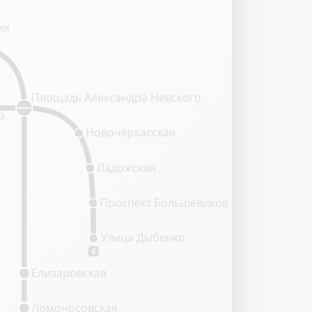
ия
Площадь Александра Невского
й
т
Новочеркасская
Ладожская
Проспект Большевиков
Улица Дыбенко
4
Елизаровская
Ломоносовская