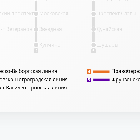
кий проспект
Московская
Проспект Славы
кт Ветеранов
Звёздная
Дунайская
Купчино
Шушары
2
5
вско-Выборгская линия
Правобере
4
овско-Петроградская линия
Фрунзенск
5
ко-Василеостровская линия