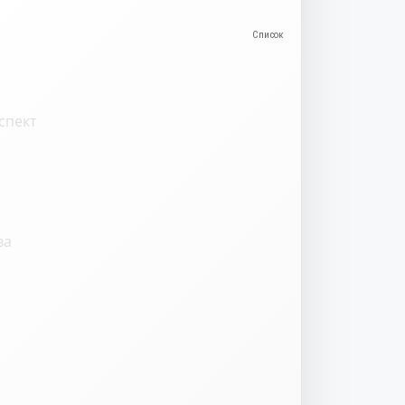
спект
ва