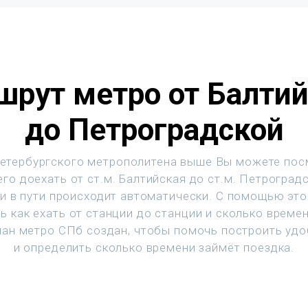
рут метро от Балти
до Петроградской
етербургского метрополитена выше Вы можете пос
го доехать от ст.м. Балтийская до ст.м. Петроград
и в пути происходит автоматически. С помощью эт
ь как ехать от станции до станции и сколько времен
ан метро СПб создан, чтобы помочь построить уд
и определить сколько времени займёт поездка.