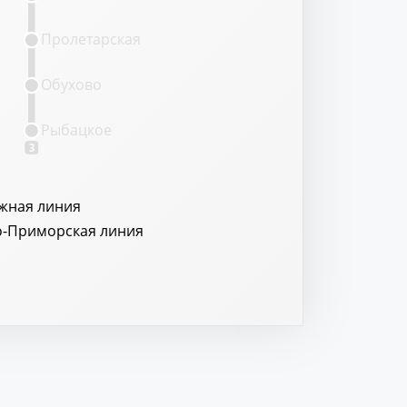
Пролетарская
Обухово
Рыбацкое
3
жная линия
о-Приморская линия