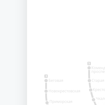
5
Коменд
проспе
3
Беговая
Старая
Крест
Новокрестовская
Чкал
Приморская