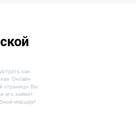
йской
мотреть как
ская. Онлайн
ой страницы Вы
и это займёт.
обный маршрут