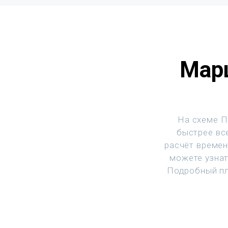
Марш
На схеме П
быстрее все
расчёт времен
можете узнат
Подробный пл