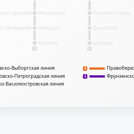
кий проспект
Московская
Проспект Славы
кт Ветеранов
Звёздная
Дунайская
Купчино
Шушары
2
5
вско-Выборгская линия
Правобере
4
овско-Петроградская линия
Фрунзенск
5
ко-Василеостровская линия