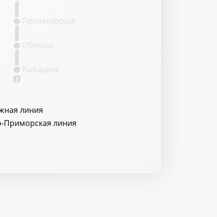
Пролетарская
Обухово
Рыбацкое
3
жная линия
о-Приморская линия