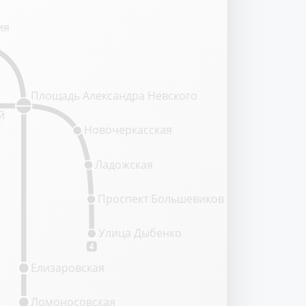
ия
Площадь Александра Невского
й
т
Новочеркасская
Ладожская
Проспект Большевиков
Улица Дыбенко
4
Елизаровская
Ломоносовская