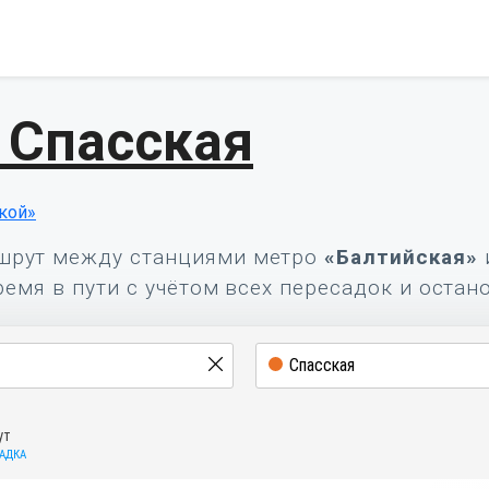
 Спасская
кой»
шрут между станциями метро
«Балтийская»
ремя в пути с учётом всех пересадок и остан
ут
САДКА