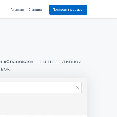
Главная
Станции
Построить маршрут
и
«Спасская»
на интерактивной
овок.