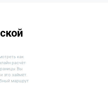
йской
мотреть как
нлайн расчёт
траницы Вы
и это займёт.
обный маршрут