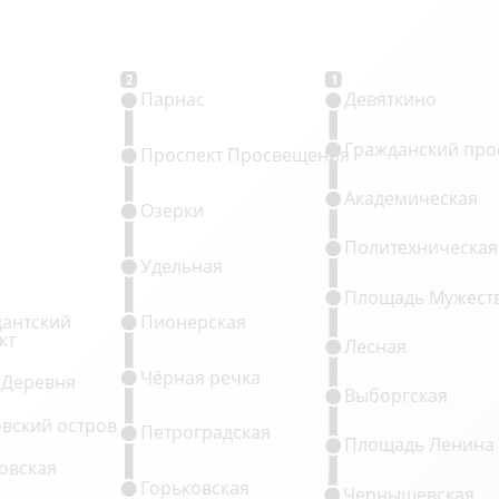
2
1
Парнас
Девяткино
Гражданский про
Проспект Просвещения
Академическая
Озерки
Политехническая
Удельная
Площадь Мужест
антский
Пионерская
кт
Лесная
Чёрная речка
 Деревня
Выборгская
овский остров
Петроградская
Площадь Ленина
овская
Горьковская
Чернышевская