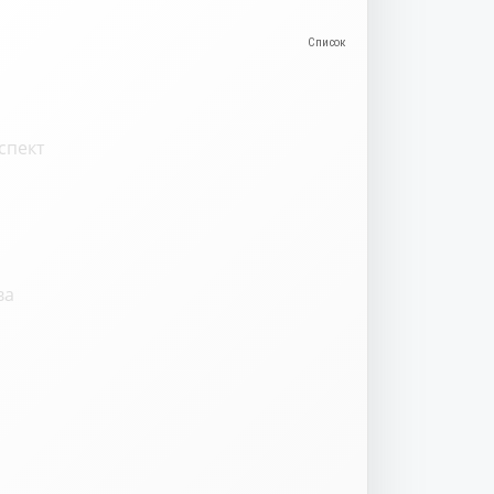
спект
ва