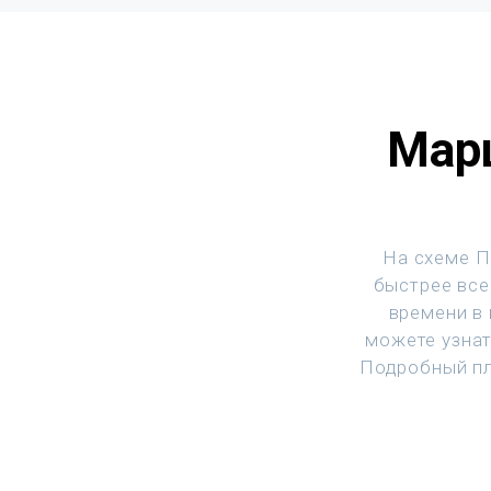
Марш
На схеме П
быстрее все
времени в
можете узнат
Подробный пл