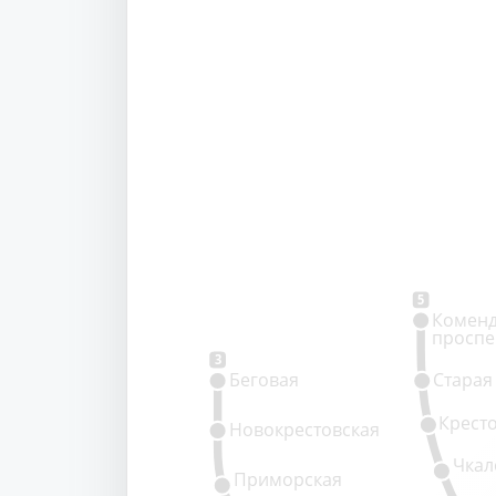
5
Коменд
проспе
3
Беговая
Старая
Крест
Новокрестовская
Чкал
Приморская