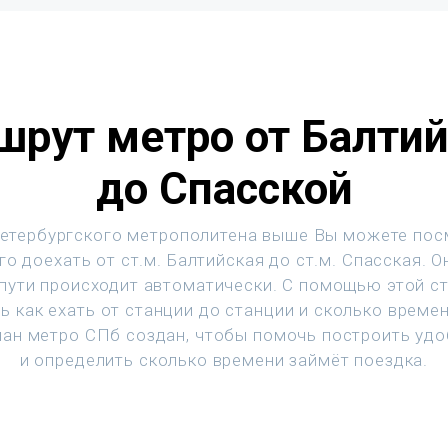
рут метро от Балти
до Спасской
етербургского метрополитена выше Вы можете пос
го доехать от ст.м. Балтийская до ст.м. Спасская. О
 пути происходит автоматически. С помощью этой с
ь как ехать от станции до станции и сколько времен
ан метро СПб создан, чтобы помочь построить уд
и определить сколько времени займёт поездка.