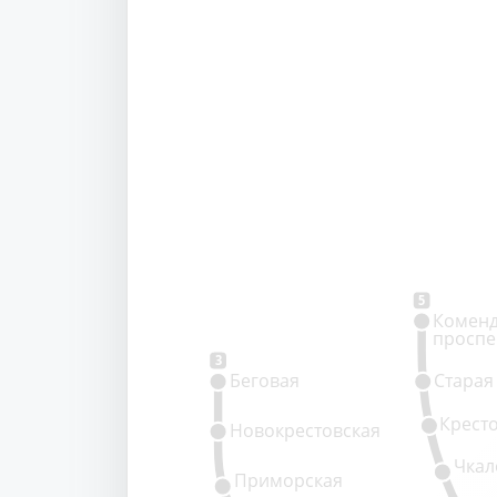
5
Коменд
проспе
3
Беговая
Старая
Крест
Новокрестовская
Чкал
Приморская