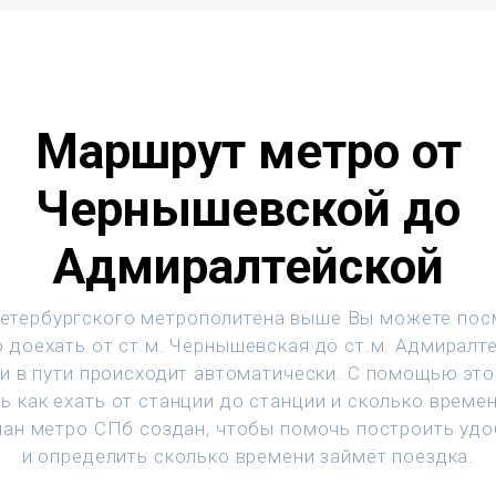
Маршрут метро от
Чернышевской до
Адмиралтейской
етербургского метрополитена выше Вы можете пос
 доехать от ст.м. Чернышевская до ст.м. Адмиралт
и в пути происходит автоматически. С помощью эт
ь как ехать от станции до станции и сколько времен
ан метро СПб создан, чтобы помочь построить уд
и определить сколько времени займёт поездка.