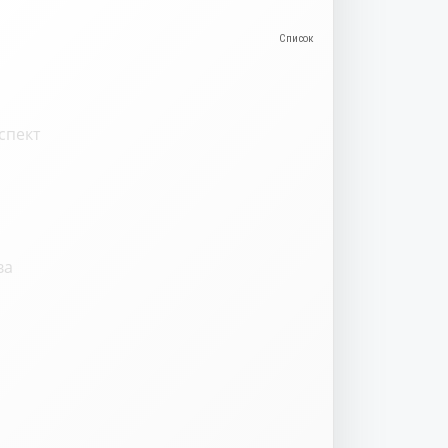
спект
ва