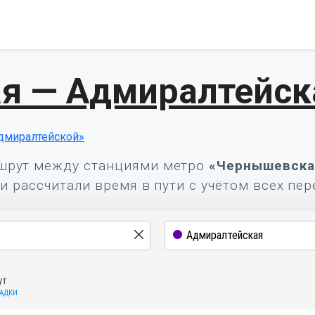
я — Адмиралтейск
дмиралтейской»
шрут между станциями метро
«Чернышевска
и рассчитали время в пути с учётом всех пер
ут
САДКИ