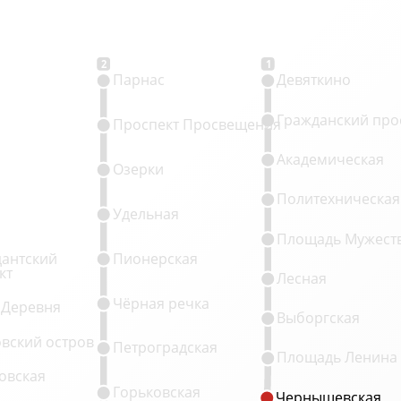
2
1
Парнас
Девяткино
Гражданский про
Проспект Просвещения
Академическая
Озерки
Политехническая
Удельная
Площадь Мужест
антский
Пионерская
кт
Лесная
Чёрная речка
 Деревня
Выборгская
овский остров
Петроградская
Площадь Ленина
овская
Горьковская
Чернышевская
Чернышевская