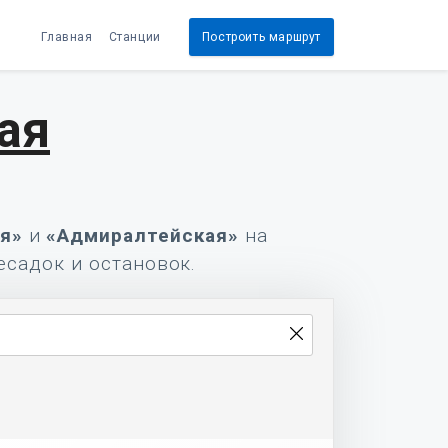
Главная
Станции
Построить маршрут
ая
я»
и
«Адмиралтейская»
на
есадок и остановок.