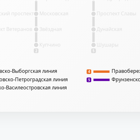
кий проспект
Московская
Проспект Славы
кт Ветеранов
Звёздная
Дунайская
Купчино
Шушары
2
5
вско-Выборгская линия
Правобере
4
овско-Петроградская линия
Фрунзенск
5
ко-Василеостровская линия