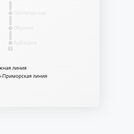
Пролетарская
Обухово
Рыбацкое
3
жная линия
о-Приморская линия