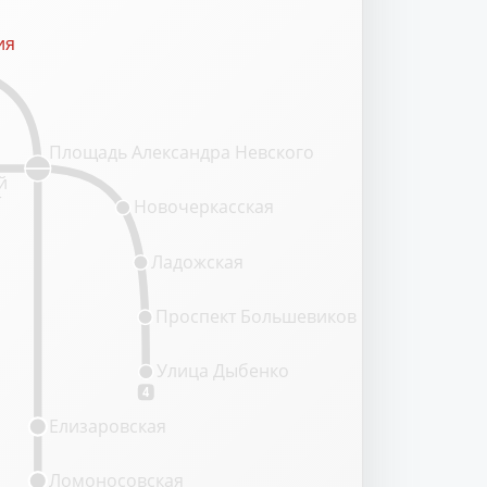
ия
ия
Площадь Александра Невского
й
т
Новочеркасская
Ладожская
Проспект Большевиков
Улица Дыбенко
4
Елизаровская
Ломоносовская