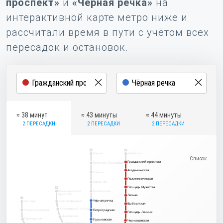
проспект»
и
«Чёрная речка»
на
интерактивной карте метро ниже и
рассчитали время в пути с учётом всех
пересадок и остановок.
≈ 38 минут
≈ 43 минуты
≈ 44 минуты
2 ПЕРЕСАДКИ
2 ПЕРЕСАДКИ
2 ПЕРЕСАДКИ
2
1
Парнас
Девяткино
Гражданский проспект
Гражданский проспект
Проспект Просвещения
Академическая
Академическая
Озерки
Политехническая
Политехническая
Удельная
Площадь Мужества
Площадь Мужества
5
Комендантский
Пионерская
проспект
Лесная
Лесная
3
Чёрная речка
Чёрная речка
Беговая
Старая Деревня
Выборгская
Выборгская
Крестовский остров
Новокрестовская
Петроградская
Петроградская
Площадь Ленина
Площадь Ленина
Чкаловская
Приморская
Горьковская
Горьковская
Чернышевская
Чернышевская