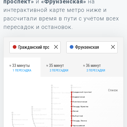
проспект»
и
«Фрунзенская»
на
интерактивной карте метро ниже и
рассчитали время в пути с учётом всех
пересадок и остановок.
≈ 33 минуты
≈ 35 минут
≈ 36 минут
1 ПЕРЕСАДКА
2 ПЕРЕСАДКИ
2 ПЕРЕСАДКИ
2
1
Парнас
Девяткино
Гражданский проспект
Гражданский проспект
Проспект Просвещения
Академическая
Академическая
Озерки
Политехническая
Политехническая
Удельная
Площадь Мужества
Площадь Мужества
5
Комендантский
Пионерская
проспект
Лесная
Лесная
3
Чёрная речка
Беговая
Старая Деревня
Выборгская
Выборгская
Крестовский остров
Новокрестовская
Петроградская
Площадь Ленина
Площадь Ленина
Чкаловская
Приморская
Горьковская
Чернышевская
Чернышевская