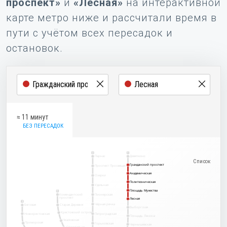
проспект»
и
«Лесная»
на интерактивной
карте метро ниже и рассчитали время в
пути с учётом всех пересадок и
остановок.
≈ 11 минут
БЕЗ ПЕРЕСАДОК
2
1
Парнас
Девяткино
Гражданский проспект
Гражданский проспект
Проспект Просвещения
Академическая
Академическая
Озерки
Политехническая
Политехническая
Удельная
Площадь Мужества
Площадь Мужества
5
Комендантский
Пионерская
проспект
Лесная
Лесная
3
Чёрная речка
Беговая
Старая Деревня
Выборгская
Крестовский остров
Новокрестовская
Петроградская
Площадь Ленина
Чкаловская
Приморская
Горьковская
Чернышевская