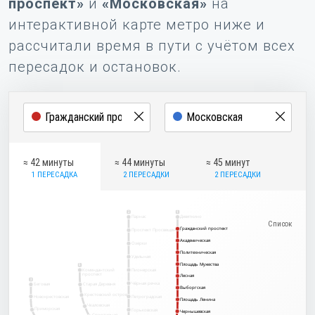
проспект»
и
«Московская»
на
интерактивной карте метро ниже и
рассчитали время в пути с учётом всех
пересадок и остановок.
≈ 42 минуты
≈ 44 минуты
≈ 45 минут
1 ПЕРЕСАДКА
2 ПЕРЕСАДКИ
2 ПЕРЕСАДКИ
2
1
Парнас
Девяткино
Гражданский проспект
Гражданский проспект
Проспект Просвещения
Академическая
Академическая
Озерки
Политехническая
Политехническая
Удельная
Площадь Мужества
Площадь Мужества
5
Комендантский
Пионерская
проспект
Лесная
Лесная
3
Чёрная речка
Беговая
Старая Деревня
Выборгская
Выборгская
Крестовский остров
Новокрестовская
Петроградская
Площадь Ленина
Площадь Ленина
Чкаловская
Приморская
Горьковская
Чернышевская
Чернышевская