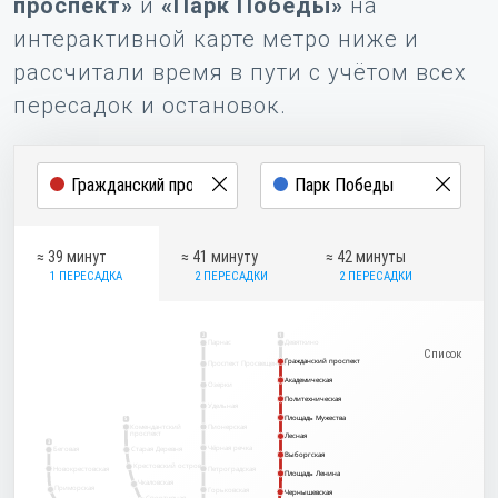
проспект»
и
«Парк Победы»
на
интерактивной карте метро ниже и
рассчитали время в пути с учётом всех
пересадок и остановок.
≈ 39 минут
≈ 41 минуту
≈ 42 минуты
1 ПЕРЕСАДКА
2 ПЕРЕСАДКИ
2 ПЕРЕСАДКИ
2
1
Парнас
Девяткино
Гражданский проспект
Гражданский проспект
Проспект Просвещения
Академическая
Академическая
Озерки
Политехническая
Политехническая
Удельная
Площадь Мужества
Площадь Мужества
5
Комендантский
Пионерская
проспект
Лесная
Лесная
3
Чёрная речка
Беговая
Старая Деревня
Выборгская
Выборгская
Крестовский остров
Новокрестовская
Петроградская
Площадь Ленина
Площадь Ленина
Чкаловская
Приморская
Горьковская
Чернышевская
Чернышевская