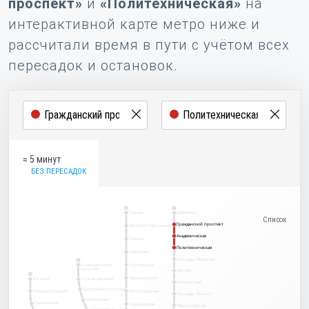
проспект»
и
«Политехническая»
на
интерактивной карте метро ниже и
рассчитали время в пути с учётом всех
пересадок и остановок.
≈ 5 минут
БЕЗ ПЕРЕСАДОК
2
1
Парнас
Девяткино
Гражданский проспект
Гражданский проспект
Проспект Просвещения
Академическая
Академическая
Озерки
Политехническая
Политехническая
Удельная
Площадь Мужества
5
Комендантский
Пионерская
проспект
Лесная
3
Чёрная речка
Беговая
Старая Деревня
Выборгская
Крестовский остров
Новокрестовская
Петроградская
Площадь Ленина
Чкаловская
Приморская
Горьковская
Чернышевская