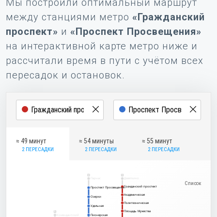
Мы построили оптимальный маршрут
между станциями метро
«Гражданский
проспект»
и
«Проспект Просвещения»
на интерактивной карте метро ниже и
рассчитали время в пути с учётом всех
пересадок и остановок.
≈ 49 минут
≈ 54 минуты
≈ 55 минут
2 ПЕРЕСАДКИ
2 ПЕРЕСАДКИ
2 ПЕРЕСАДКИ
2
1
Парнас
Девяткино
Гражданский проспект
Гражданский проспект
Проспект Просвещения
Проспект Просвещения
Академическая
Академическая
Озерки
Озерки
Политехническая
Политехническая
Удельная
Удельная
Площадь Мужества
Площадь Мужества
5
Комендантский
Пионерская
Пионерская