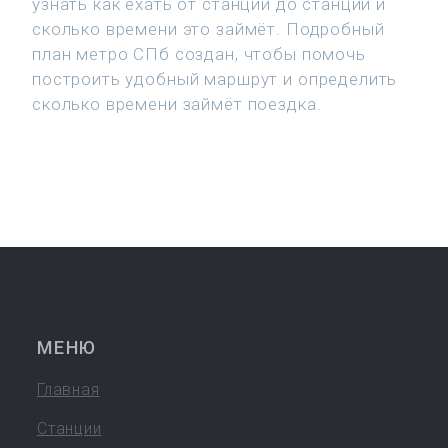
узнать как ехать от станции до станции и
сколько времени это займёт. Подробный
план метро СПб создан, чтобы помочь
построить удобный маршрут и определить
сколько времени займёт поездка.
МЕНЮ
Главная
Станции