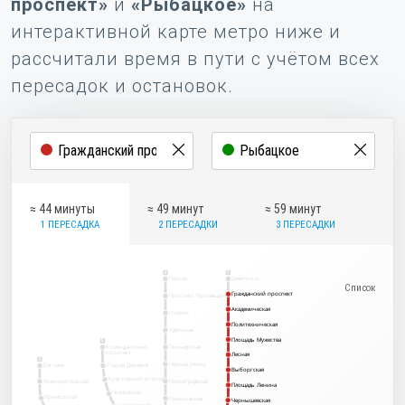
проспект»
и
«Рыбацкое»
на
интерактивной карте метро ниже и
рассчитали время в пути с учётом всех
пересадок и остановок.
≈ 44 минуты
≈ 49 минут
≈ 59 минут
1 ПЕРЕСАДКА
2 ПЕРЕСАДКИ
3 ПЕРЕСАДКИ
2
1
Парнас
Девяткино
Гражданский проспект
Гражданский проспект
Проспект Просвещения
Академическая
Академическая
Озерки
Политехническая
Политехническая
Удельная
Площадь Мужества
Площадь Мужества
5
Комендантский
Пионерская
проспект
Лесная
Лесная
3
Чёрная речка
Беговая
Старая Деревня
Выборгская
Выборгская
Крестовский остров
Новокрестовская
Петроградская
Площадь Ленина
Площадь Ленина
Чкаловская
Приморская
Горьковская
Чернышевская
Чернышевская