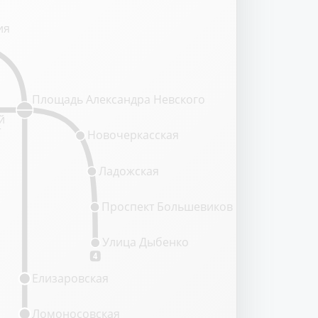
ия
Площадь Александра Невского
й
т
Новочеркасская
Ладожская
Проспект Большевиков
Улица Дыбенко
4
Елизаровская
Ломоносовская