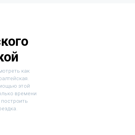
кого
кой
мотреть как
ралтейская.
омощью этой
колько времени
 построить
оездка.