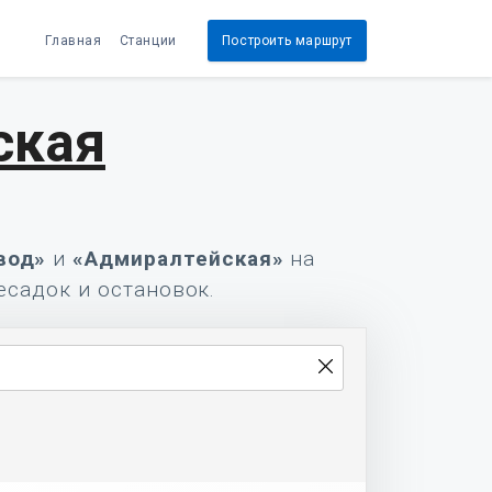
Главная
Станции
Построить маршрут
ская
вод»
и
«Адмиралтейская»
на
есадок и остановок.