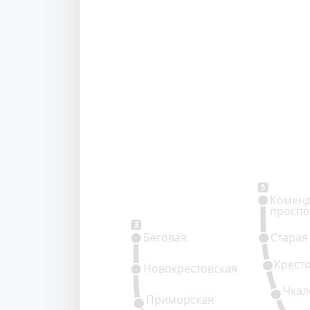
5
Коменд
проспе
3
Беговая
Старая
Крест
Новокрестовская
Чкал
Приморская