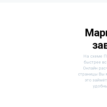
Мар
за
На схеме П
быстрее вс
Онлайн рас
страницы Вы м
это займё
удобны