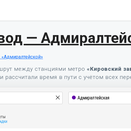
вод — Адмиралтей
 «Адмиралтейской»
шрут между станциями метро
«Кировский за
и рассчитали время в пути с учётом всех пер
уты
САДКИ