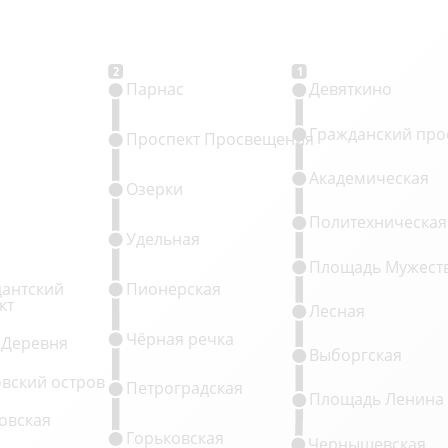
2
1
Парнас
Девяткино
Гражданский про
Проспект Просвещения
Академическая
Озерки
Политехническая
Удельная
Площадь Мужест
антский
Пионерская
кт
Лесная
Чёрная речка
 Деревня
Выборгская
овский остров
Петроградская
Площадь Ленина
овская
Горьковская
Чернышевская