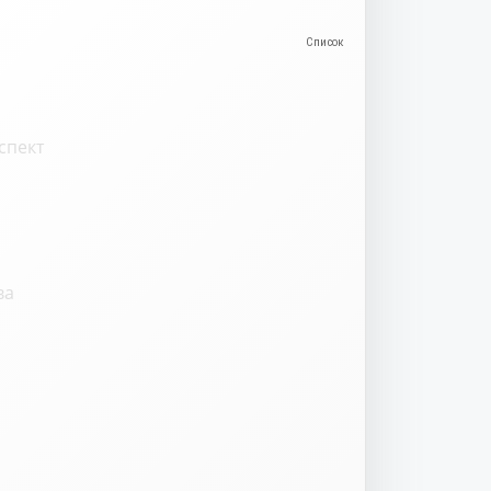
спект
ва