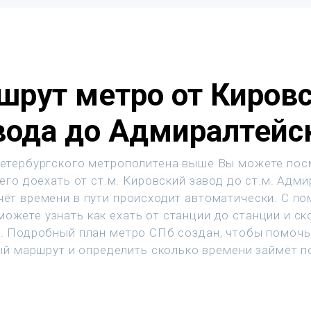
шрут метро от Кировс
вода до Адмиралтейс
етербургского метрополитена выше Вы можете пос
его доехать от ст.м. Кировский завод до ст.м. Адми
чёт времени в пути происходит автоматически. С п
ожете узнать как ехать от станции до станции и с
т. Подробный план метро СПб создан, чтобы помочь
й маршрут и определить сколько времени займёт п