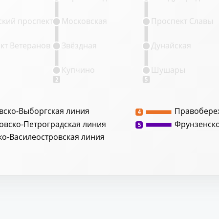
кий проспект
Московская
Проспект Славы
кт Ветеранов
Звёздная
Дунайская
Купчино
Шушары
2
5
вско-Выборгская линия
Правобере
4
овско-Петроградская линия
Фрунзенск
5
ко-Василеостровская линия