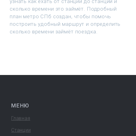
узнать как ехать от станции до станции и
сколько времени это займёт. Подробный
план метро СПб создан, чтобы помочь
построить удобный маршрут и определить
сколько времени займёт поездка.
МЕНЮ
Главная
Станции