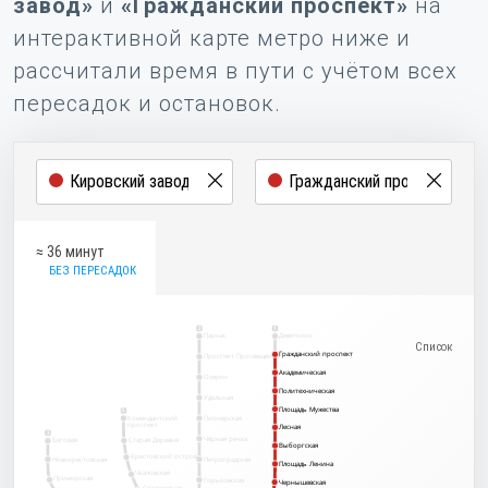
завод»
и
«Гражданский проспект»
на
интерактивной карте метро ниже и
рассчитали время в пути с учётом всех
пересадок и остановок.
≈ 36 минут
БЕЗ ПЕРЕСАДОК
2
1
Парнас
Девяткино
Гражданский проспект
Гражданский проспект
Проспект Просвещения
Академическая
Академическая
Озерки
Политехническая
Политехническая
Удельная
Площадь Мужества
Площадь Мужества
5
Комендантский
Пионерская
проспект
Лесная
Лесная
3
Чёрная речка
Беговая
Старая Деревня
Выборгская
Выборгская
Крестовский остров
Новокрестовская
Петроградская
Площадь Ленина
Площадь Ленина
Чкаловская
Приморская
Горьковская
Чернышевская
Чернышевская