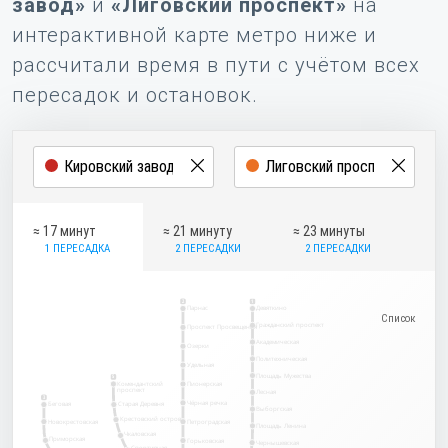
завод»
и
«Лиговский проспект»
на
интерактивной карте метро ниже и
рассчитали время в пути с учётом всех
пересадок и остановок.
≈ 17 минут
≈ 21 минуту
≈ 23 минуты
1 ПЕРЕСАДКА
2 ПЕРЕСАДКИ
2 ПЕРЕСАДКИ
2
1
Парнас
Девяткино
Гражданский проспект
Проспект Просвещения
Академическая
Озерки
Политехническая
Удельная
Площадь Мужества
5
Комендантский
Пионерская
проспект
Лесная
3
Чёрная речка
Беговая
Старая Деревня
Выборгская
Крестовский остров
Новокрестовская
Петроградская
Площадь Ленина
Чкаловская
Приморская
Горьковская
Чернышевская