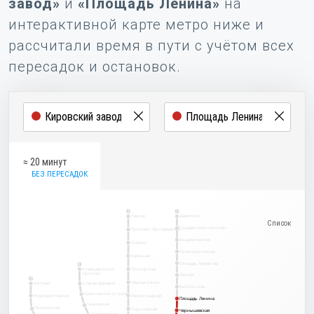
завод»
и
«Площадь Ленина»
на
интерактивной карте метро ниже и
рассчитали время в пути с учётом всех
пересадок и остановок.
≈ 20 минут
БЕЗ ПЕРЕСАДОК
2
1
Парнас
Девяткино
Гражданский проспект
Проспект Просвещения
Академическая
Озерки
Политехническая
Удельная
Площадь Мужества
5
Комендантский
Пионерская
проспект
Лесная
3
Чёрная речка
Беговая
Старая Деревня
Выборгская
Крестовский остров
Новокрестовская
Петроградская
Площадь Ленина
Площадь Ленина
Чкаловская
Приморская
Горьковская
Чернышевская
Чернышевская