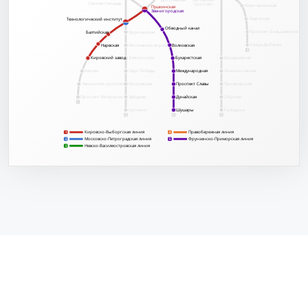
Сенная площадь
проспект
Новочеркасская
Пушкинская
Пушкинская
Звенигородская
Звенигородская
Ладожская
Технологический институт
Технологический институт
Обводный канал
Обводный канал
Проспект Большевиков
Балтийская
Балтийская
Фрунзенская
Улица Дыбенко
Нарвская
Нарвская
Московские ворота
Волковская
Волковская
4
Кировский завод
Кировский завод
Электросила
Бухарестская
Бухарестская
Елизаровская
Автово
Парк Победы
Международная
Международная
Ломоносовская
Ленинский проспект
Московская
Проспект Славы
Проспект Славы
Пролетарская
Обухово
Проспект Ветеранов
Звёздная
Дунайская
Дунайская
1
Купчино
Шушары
Шушары
Рыбацкое
2
5
3
Кировско-Выборгская линия
Правобережная линия
1
4
1
Московско-Петроградская линия
Фрунзенско-Приморская линия
2
2
5
Невско-Василеостровская линия
3
3