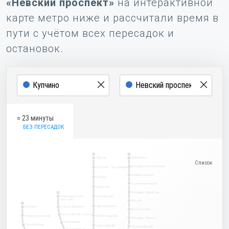
«Невский проспект»
на интерактивной
карте метро ниже и рассчитали время в
пути с учётом всех пересадок и
остановок.
≈ 23 минуты
БЕЗ ПЕРЕСАДОК
2
1
Парнас
Девяткино
Гражданский проспект
Проспект Просвещения
Академическая
Озерки
Политехническая
Удельная
Площадь Мужества
5
Комендантский
Пионерская
проспект
Лесная
3
Чёрная речка
Беговая
Старая Деревня
Выборгская
Крестовский остров
Новокрестовская
Петроградская
Площадь Ленина
Чкаловская
Приморская
Горьковская
Чернышевская