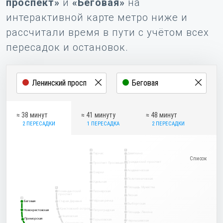
проспект»
и
«Беговая»
на
интерактивной карте метро ниже и
рассчитали время в пути с учётом всех
пересадок и остановок.
≈ 38 минут
≈ 41 минуту
≈ 48 минут
2 ПЕРЕСАДКИ
1 ПЕРЕСАДКА
2 ПЕРЕСАДКИ
2
1
Парнас
Девяткино
Гражданский проспект
Проспект Просвещения
Академическая
Озерки
Политехническая
Удельная
Площадь Мужества
5
Комендантский
Пионерская
проспект
Лесная
3
Чёрная речка
Беговая
Беговая
Старая Деревня
Выборгская
Крестовский остров
Новокрестовская
Новокрестовская
Петроградская
Площадь Ленина
Чкаловская
Приморская
Приморская
Горьковская
Чернышевская