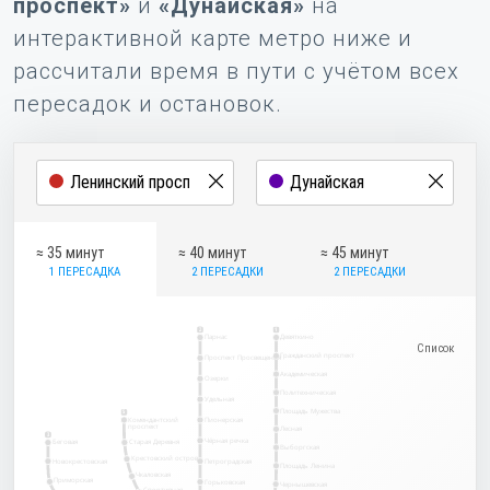
проспект»
и
«Дунайская»
на
интерактивной карте метро ниже и
рассчитали время в пути с учётом всех
пересадок и остановок.
≈ 35 минут
≈ 40 минут
≈ 45 минут
1 ПЕРЕСАДКА
2 ПЕРЕСАДКИ
2 ПЕРЕСАДКИ
2
1
Парнас
Девяткино
Гражданский проспект
Проспект Просвещения
Академическая
Озерки
Политехническая
Удельная
Площадь Мужества
5
Комендантский
Пионерская
проспект
Лесная
3
Чёрная речка
Беговая
Старая Деревня
Выборгская
Крестовский остров
Новокрестовская
Петроградская
Площадь Ленина
Чкаловская
Приморская
Горьковская
Чернышевская