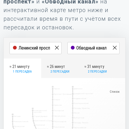
проспект»
и
«Обводный канал»
на
интерактивной карте метро ниже и
рассчитали время в пути с учётом всех
пересадок и остановок.
≈ 21 минуту
≈ 26 минут
≈ 31 минуту
1 ПЕРЕСАДКА
2 ПЕРЕСАДКИ
2 ПЕРЕСАДКИ
2
1
Парнас
Девяткино
Гражданский проспект
Проспект Просвещения
Академическая
Озерки
Политехническая
Удельная
Площадь Мужества
5
Комендантский
Пионерская
проспект
Лесная
3
Чёрная речка
Беговая
Старая Деревня
Выборгская
Крестовский остров
Новокрестовская
Петроградская
Площадь Ленина
Чкаловская
Приморская
Горьковская
Чернышевская