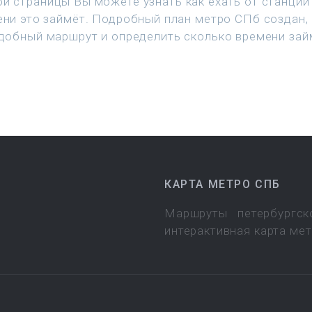
й страницы Вы можете узнать как ехать от станции 
ени это займёт. Подробный план метро СПб создан,
добный маршрут и определить сколько времени зай
КАРТА МЕТРО СПБ
Маршруты петербургск
интерактивная карта ме