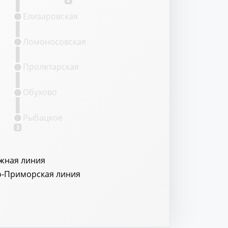
Елизаровская
Ломоносовская
Пролетарская
Обухово
Рыбацкое
3
жная линия
о-Приморская линия