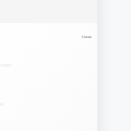
спект
ва