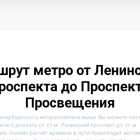
рут метро от Ленин
роспекта до Проспек
Просвещения
етербургского метрополитена выше Вы можете пос
всего доехать от ст.м. Ленинский проспект до ст.м.
я. Онлайн расчёт времени в пути происходит автом