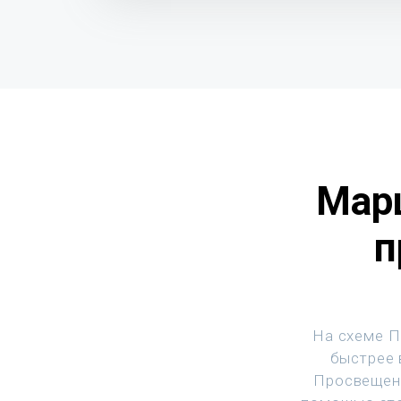
Марш
п
На схеме П
быстрее 
Просвещени