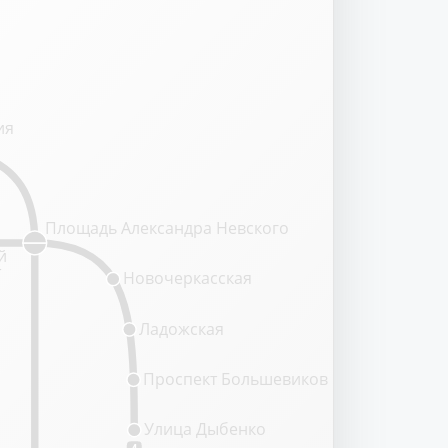
ия
Площадь Александра Невского
й
т
Новочеркасская
Ладожская
Проспект Большевиков
Улица Дыбенко
4