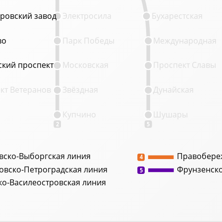
ровский завод
ровский завод
Электросила
Бухарестская
во
во
Парк Победы
Международная
кий проспект
кий проспект
Московская
Проспект Славы
кт Ветеранов
Звёздная
Дунайская
Купчино
Шушары
2
5
вско-Выборгская линия
Правобере
4
овско-Петроградская линия
Фрунзенск
5
ко-Василеостровская линия