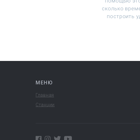
помощью это
сколько врем
построить у
МЕНЮ
Главная
Станции