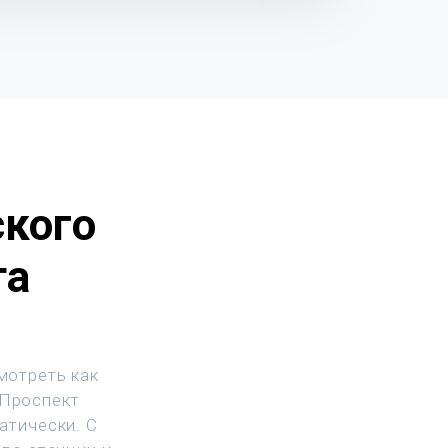
ского
та
мотреть как
 Проспект
атически. С