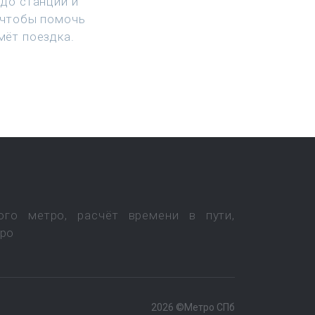
до станции и
 чтобы помочь
мёт поездка.
ого метро, расчёт времени в пути,
тро
2026 ©Метро СПб