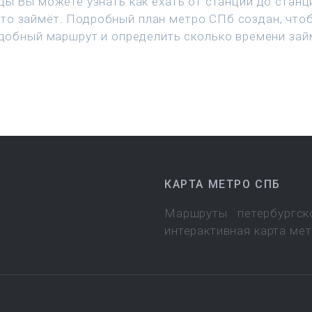
цы Вы можете узнать как ехать от станции до станц
это займёт. Подробный план метро СПб создан, что
добный маршрут и определить сколько времени зай
КАРТА МЕТРО СПБ
Маршруты петербургск
интерактивная карта ме