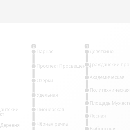
2
1
Парнас
Девяткино
Гражданский про
Проспект Просвещения
Академическая
Озерки
Политехническая
Удельная
Площадь Мужест
антский
Пионерская
кт
Лесная
Чёрная речка
 Деревня
Выборгская