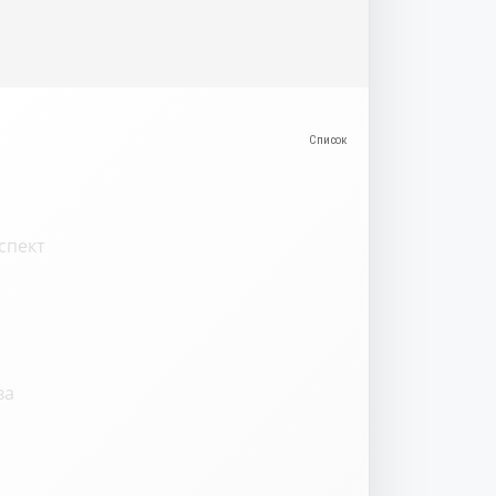
спект
ва