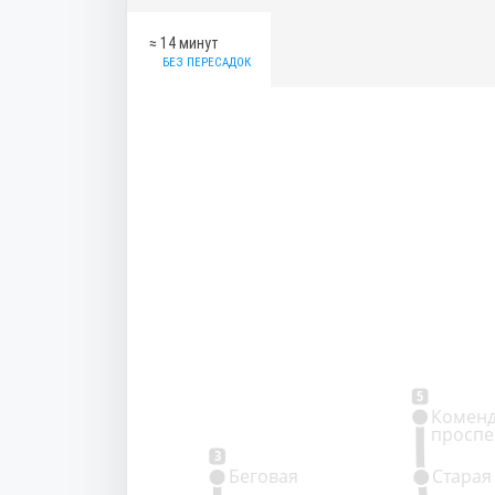
≈ 14 минут
БЕЗ ПЕРЕСАДОК
5
Коменд
проспе
3
Беговая
Старая