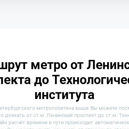
рут метро от Ленин
пекта до Технологиче
института
етербургского метрополитена выше Вы можете пос
о доехать от ст.м. Ленинский проспект до ст.м. Те
лайн расчёт времени в пути происходит автоматичес