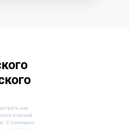
ского
ского
мотреть как
хнологический
ки. С помощью