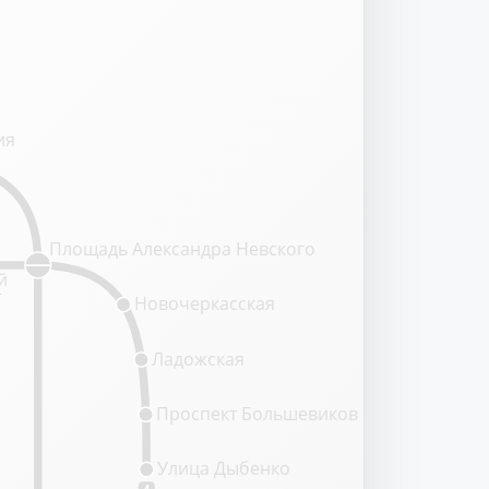
ия
Площадь Александра Невского
й
т
Новочеркасская
Ладожская
Проспект Большевиков
Улица Дыбенко
4