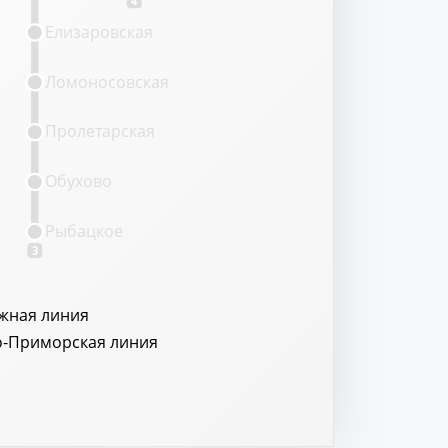
Елизаровская
Ломоносовская
Пролетарская
Обухово
Рыбацкое
3
жная линия
о-Приморская линия