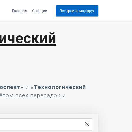
Главная
Станции
Построить маршрут
гический
оспект»
и
«Технологический
чётом всех пересадок и