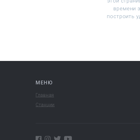
этой страни
времени 
построить у
МЕНЮ
Главная
Станции