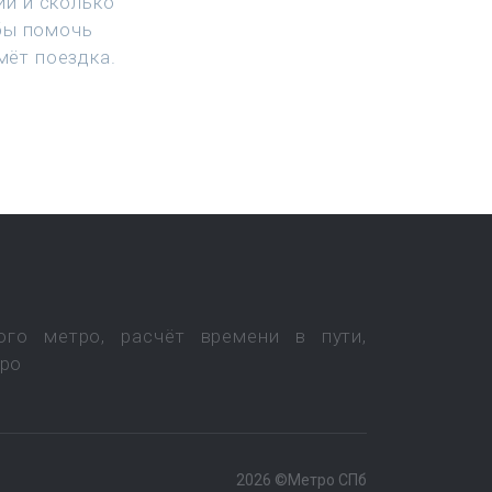
ии и сколько
бы помочь
мёт поездка.
ого метро, расчёт времени в пути,
тро
2026 ©Метро СПб