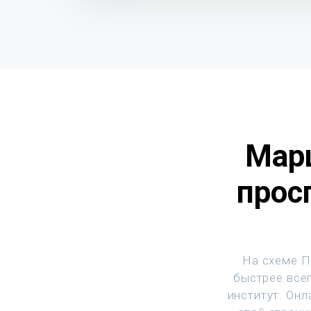
Марш
прос
На схеме П
быстрее всег
институт. Он