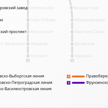
ровский завод
ровский завод
Электросила
Бухарестская
во
во
Парк Победы
Международная
кий проспект
кий проспект
Московская
Проспект Славы
кт Ветеранов
Звёздная
Дунайская
Купчино
Шушары
2
5
вско-Выборгская линия
Правобере
4
овско-Петроградская линия
Фрунзенск
5
ко-Василеостровская линия