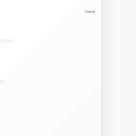
спект
ва