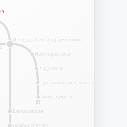
ия
ия
Площадь Александра Невского
й
т
Новочеркасская
Ладожская
Проспект Большевиков
Улица Дыбенко
4
Елизаровская
Ломоносовская