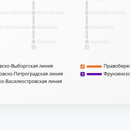
кий проспект
Московская
Проспект Славы
кт Ветеранов
Звёздная
Дунайская
Купчино
Шушары
2
5
вско-Выборгская линия
Правобере
4
овско-Петроградская линия
Фрунзенск
5
ко-Василеостровская линия