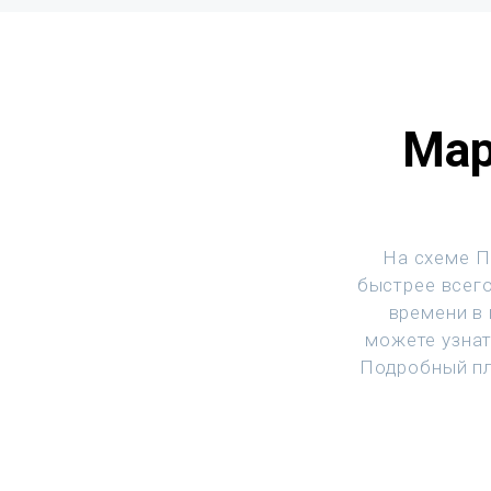
Мар
На схеме П
быстрее всего
времени в
можете узнат
Подробный пл