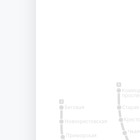
5
Коменд
проспе
3
Беговая
Старая
Крест
Новокрестовская
Чкал
Приморская