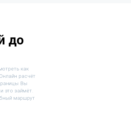
й до
мотреть как
 Онлайн расчёт
траницы Вы
и это займёт.
обный маршрут