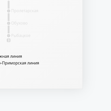
Пролетарская
Обухово
Рыбацкое
3
жная линия
о-Приморская линия