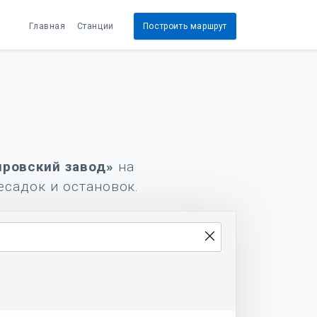
Главная
Станции
Построить маршрут
ировский завод»
на
есадок и остановок.