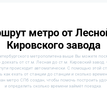
шрут метро от Лесно
Кировского завода
етербургского метрополитена выше Вы можете пос
 доехать от ст.м. Лесная до ст.м. Кировский завод.
 пути происходит автоматически. С помощью этой с
ь как ехать от станции до станции и сколько времен
ан метро СПб создан, чтобы помочь построить уд
и определить сколько времени займёт поездка.