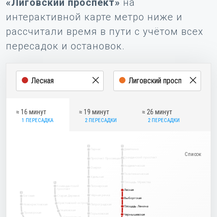
«Лиговский проспект»
на
интерактивной карте метро ниже и
рассчитали время в пути с учётом всех
пересадок и остановок.
≈ 16 минут
≈ 19 минут
≈ 26 минут
1 ПЕРЕСАДКА
2 ПЕРЕСАДКИ
2 ПЕРЕСАДКИ
2
1
Парнас
Девяткино
Гражданский проспект
Проспект Просвещения
Академическая
Озерки
Политехническая
Удельная
Площадь Мужества
5
Комендантский
Пионерская
проспект
Лесная
Лесная
3
Чёрная речка
Беговая
Старая Деревня
Выборгская
Выборгская
Крестовский остров
Новокрестовская
Петроградская
Площадь Ленина
Площадь Ленина
Чкаловская
Приморская
Горьковская
Чернышевская
Чернышевская