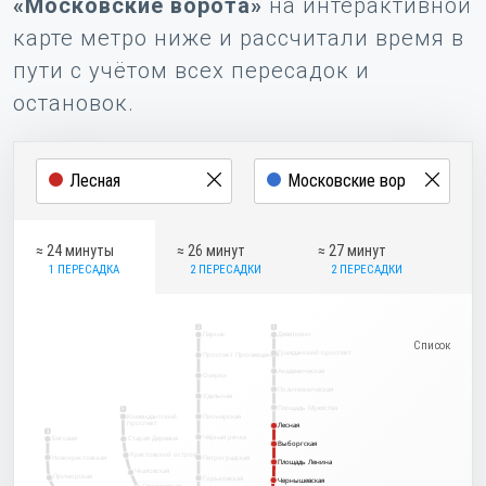
«Московские ворота»
на интерактивной
карте метро ниже и рассчитали время в
пути с учётом всех пересадок и
остановок.
≈ 24 минуты
≈ 26 минут
≈ 27 минут
1 ПЕРЕСАДКА
2 ПЕРЕСАДКИ
2 ПЕРЕСАДКИ
2
1
Парнас
Девяткино
Гражданский проспект
Проспект Просвещения
Академическая
Озерки
Политехническая
Удельная
Площадь Мужества
5
Комендантский
Пионерская
проспект
Лесная
Лесная
3
Чёрная речка
Беговая
Старая Деревня
Выборгская
Выборгская
Крестовский остров
Новокрестовская
Петроградская
Площадь Ленина
Площадь Ленина
Чкаловская
Приморская
Горьковская
Чернышевская
Чернышевская