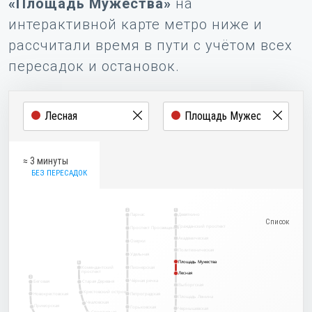
«Площадь Мужества»
на
интерактивной карте метро ниже и
рассчитали время в пути с учётом всех
пересадок и остановок.
≈ 3 минуты
БЕЗ ПЕРЕСАДОК
2
1
Парнас
Девяткино
Гражданский проспект
Проспект Просвещения
Академическая
Озерки
Политехническая
Удельная
Площадь Мужества
Площадь Мужества
5
Комендантский
Пионерская
проспект
Лесная
Лесная
3
Чёрная речка
Беговая
Старая Деревня
Выборгская
Крестовский остров
Новокрестовская
Петроградская
Площадь Ленина
Чкаловская
Приморская
Горьковская
Чернышевская