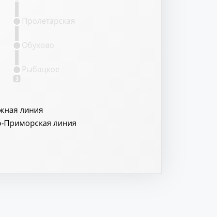
Пролетарская
Обухово
Рыбацкое
3
жная линия
о-Приморская линия