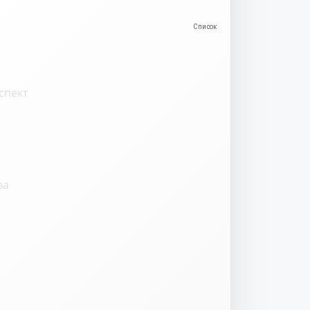
спект
ва