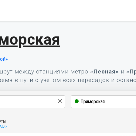
иморская
ой»
шрут между станциями метро
«Лесная»
и
«П
ремя в пути с учётом всех пересадок и остан
уты
САДКИ