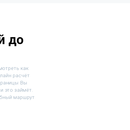
й до
мотреть как
нлайн расчёт
траницы Вы
и это займёт.
обный маршрут