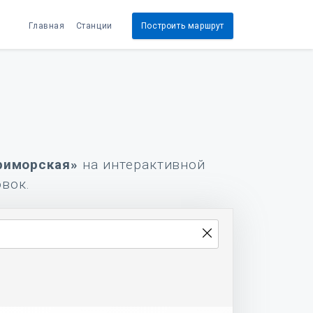
Главная
Станции
Построить маршрут
риморская»
на интерактивной
овок.