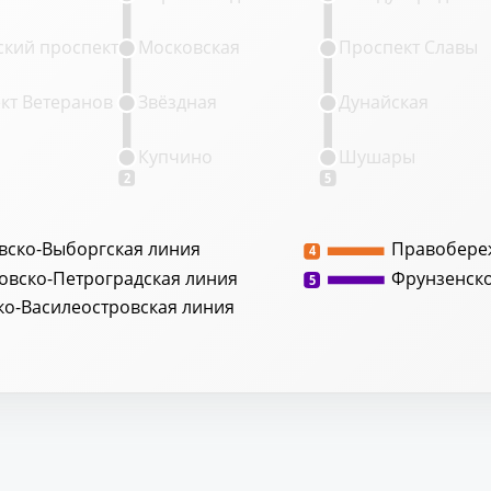
кий проспект
Московская
Проспект Славы
кт Ветеранов
Звёздная
Дунайская
Купчино
Шушары
2
5
вско-Выборгская линия
Правобере
4
овско-Петроградская линия
Фрунзенск
5
ко-Василеостровская линия