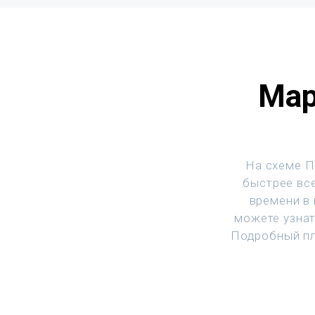
Мар
На схеме П
быстрее все
времени в
можете узнат
Подробный пл