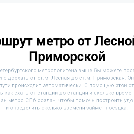
шрут метро от Лесно
Приморской
етербургского метрополитена выше Вы можете пос
го доехать от ст.м. Лесная до ст.м. Приморская. О
 пути происходит автоматически. С помощью этой с
ь как ехать от станции до станции и сколько времен
ан метро СПб создан, чтобы помочь построить уд
и определить сколько времени займёт поездка.