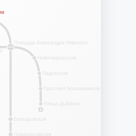
ия
ия
Площадь Александра Невского
й
т
Новочеркасская
Ладожская
Проспект Большевиков
Улица Дыбенко
4
Елизаровская
Ломоносовская