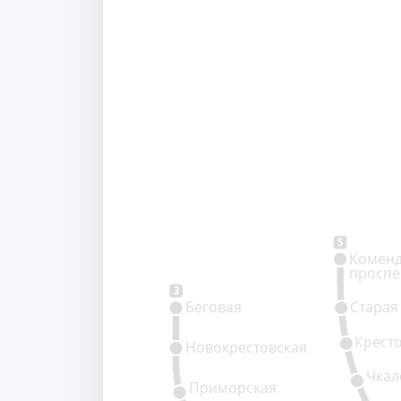
5
Коменд
проспе
3
Беговая
Старая
Крест
Новокрестовская
Чкал
Приморская