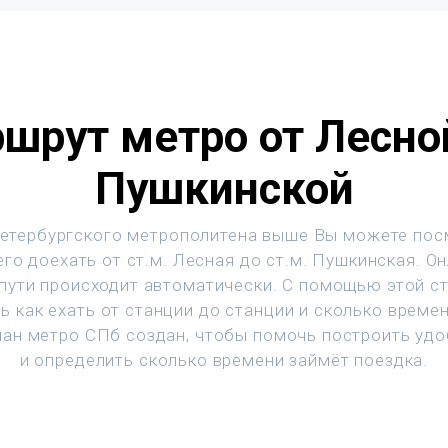
шрут метро от Лесно
Пушкинской
етербургского метрополитена выше Вы можете пос
го доехать от ст.м. Лесная до ст.м. Пушкинская. О
 пути происходит автоматически. С помощью этой с
ь как ехать от станции до станции и сколько времен
ан метро СПб создан, чтобы помочь построить уд
и определить сколько времени займёт поездка.