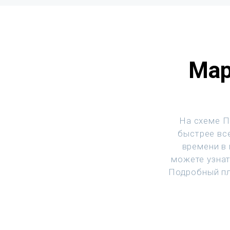
Мар
На схеме П
быстрее все
времени в
можете узнат
Подробный пл