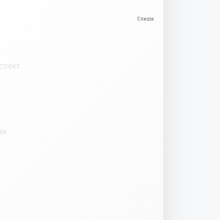
спект
ва