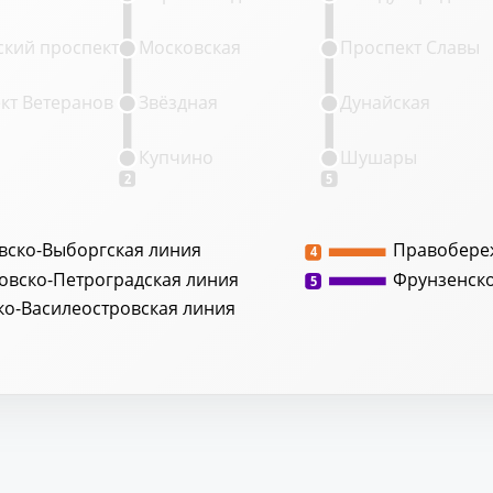
кий проспект
Московская
Проспект Славы
кт Ветеранов
Звёздная
Дунайская
Купчино
Шушары
2
5
вско-Выборгская линия
Правобере
4
овско-Петроградская линия
Фрунзенск
5
ко-Василеостровская линия