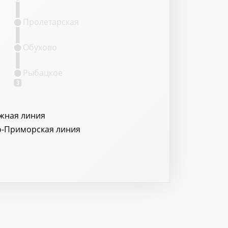
Пролетарская
Обухово
Рыбацкое
3
жная линия
о-Приморская линия