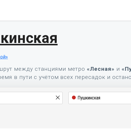
шкинская
ой»
шрут между станциями метро
«Лесная»
и
«П
ремя в пути с учётом всех пересадок и остан