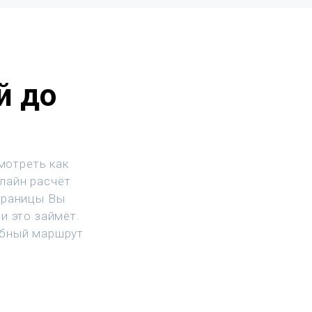
й до
мотреть как
нлайн расчёт
траницы Вы
и это займёт.
обный маршрут