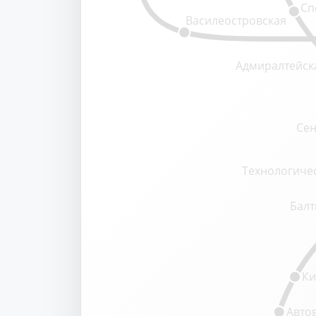
Сп
Василеостровская
Адмиралтейск
Сен
Технологичес
Балт
Ки
Авто