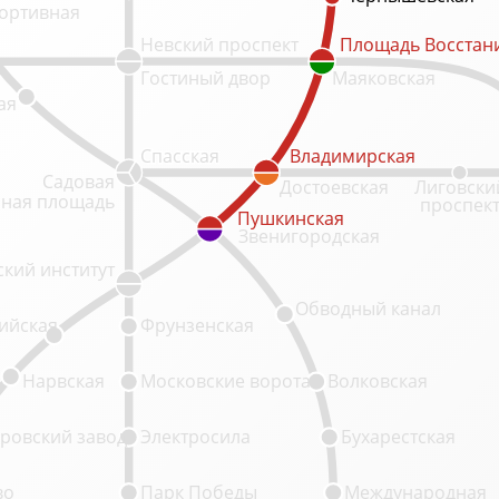
ортивная
Невский проспект
Площадь Восстан
Площадь Восстан
Гостиный двор
Маяковская
ая
Спасская
Владимирская
Владимирская
Садовая
Достоевская
Лиговски
ная площадь
проспек
Пушкинская
Пушкинская
Звенигородская
кий институт
Обводный канал
ийская
Фрунзенская
Нарвская
Московские ворота
Волковская
ровский завод
Электросила
Бухарестская
во
Парк Победы
Международная