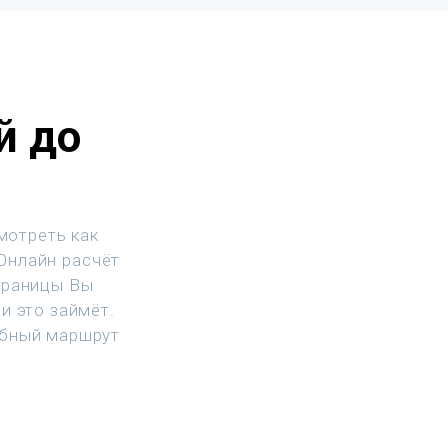
й до
мотреть как
 Онлайн расчёт
траницы Вы
и это займёт.
обный маршрут