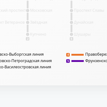
кий проспект
Московская
Проспект Славы
кт Ветеранов
Звёздная
Дунайская
Купчино
Шушары
2
5
вско-Выборгская линия
Правобере
4
овско-Петроградская линия
Фрунзенск
5
ко-Василеостровская линия