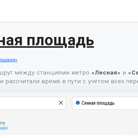
ная площадь
лощади»
шрут между станциями метро
«Лесная»
и
«С
и рассчитали время в пути с учётом всех пер
уту
САДКИ