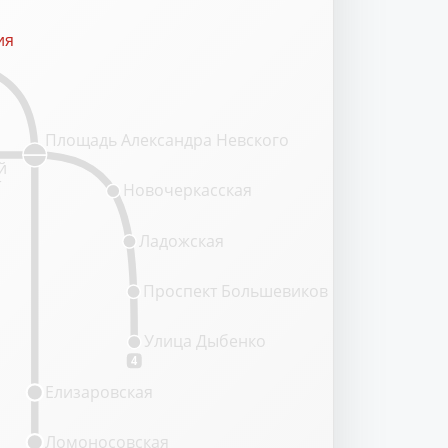
ия
ия
Площадь Александра Невского
й
т
Новочеркасская
Ладожская
Проспект Большевиков
Улица Дыбенко
4
Елизаровская
Ломоносовская