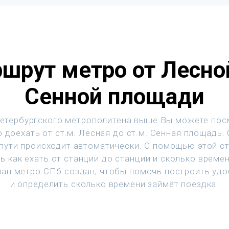
шрут метро от Лесно
Сенной площади
етербургского метрополитена выше Вы можете пос
 доехать от ст.м. Лесная до ст.м. Сенная площадь.
 пути происходит автоматически. С помощью этой с
ь как ехать от станции до станции и сколько времен
ан метро СПб создан, чтобы помочь построить уд
и определить сколько времени займёт поездка.