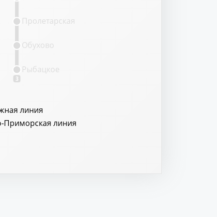
Пролетарская
Обухово
Рыбацкое
3
жная линия
о-Приморская линия