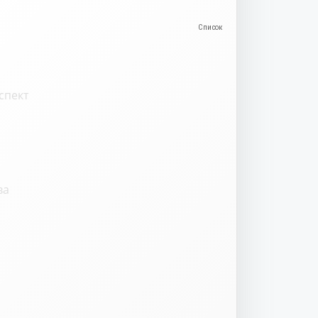
спект
ва