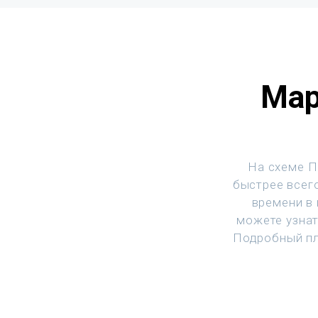
Мар
На схеме П
быстрее всего
времени в
можете узнат
Подробный пл