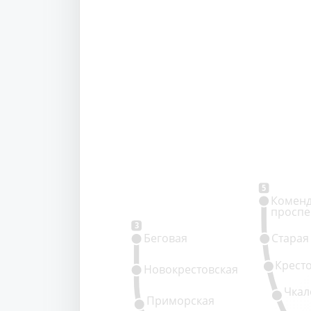
5
Коменд
проспе
3
Беговая
Старая
Крест
Новокрестовская
Чкал
Приморская