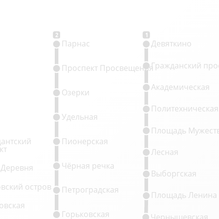
2
1
Парнас
Девяткино
Гражданский про
Проспект Просвещения
Академическая
Озерки
Политехническая
Удельная
Площадь Мужест
антский
Пионерская
кт
Лесная
Чёрная речка
 Деревня
Выборгская
овский остров
Петроградская
Площадь Ленина
овская
Горьковская
Чернышевская