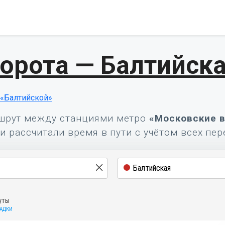
орота — Балтийск
«Балтийской»
шрут между станциями метро
«Московские 
и рассчитали время в пути с учётом всех пер
уты
САДКИ