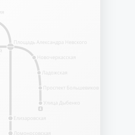
ия
Площадь Александра Невского
й
т
Новочеркасская
Ладожская
Проспект Большевиков
Улица Дыбенко
4
Елизаровская
Ломоносовская