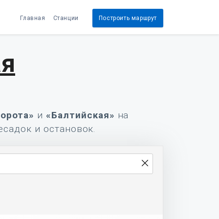
Главная
Станции
Построить маршрут
ая
ворота»
и
«Балтийская»
на
есадок и остановок.