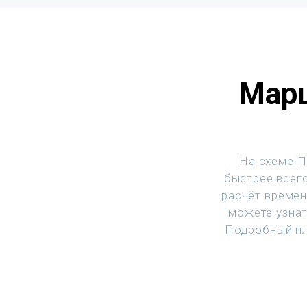
Марш
На схеме П
быстрее всего
расчёт времен
можете узнат
Подробный пл