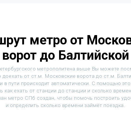
рут метро от Моско
ворот до Балтийской
етербургского метрополитена выше Вы можете пос
 доехать от ст.м. Московские ворота до ст.м. Балт
и в пути происходит автоматически. С помощью эт
ь как ехать от станции до станции и сколько времен
ан метро СПб создан, чтобы помочь построить уд
и определить сколько времени займёт поездка.