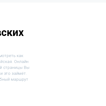
вских
мотреть как
ийская. Онлайн
ой страницы Вы
и это займёт.
обный маршрут