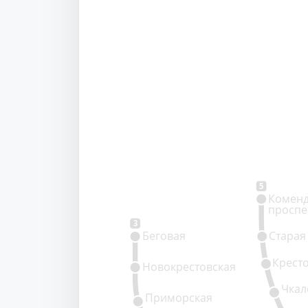
5
Коменд
проспе
3
Беговая
Старая
Крест
Новокрестовская
Чкал
Приморская