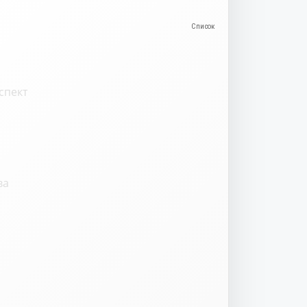
спект
ва