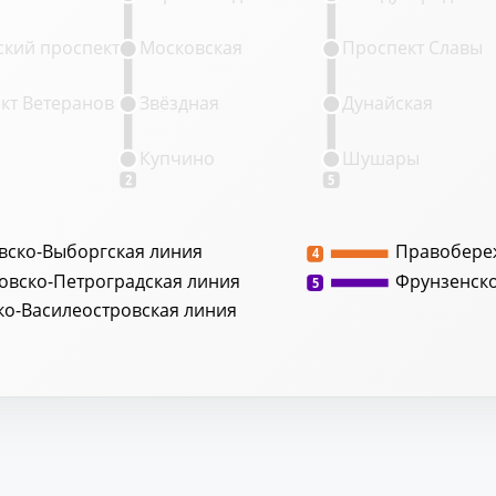
кий проспект
Московская
Проспект Славы
кт Ветеранов
Звёздная
Дунайская
Купчино
Шушары
2
5
вско-Выборгская линия
Правобере
4
овско-Петроградская линия
Фрунзенск
5
ко-Василеостровская линия