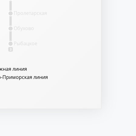
Пролетарская
Обухово
Рыбацкое
3
жная линия
о-Приморская линия