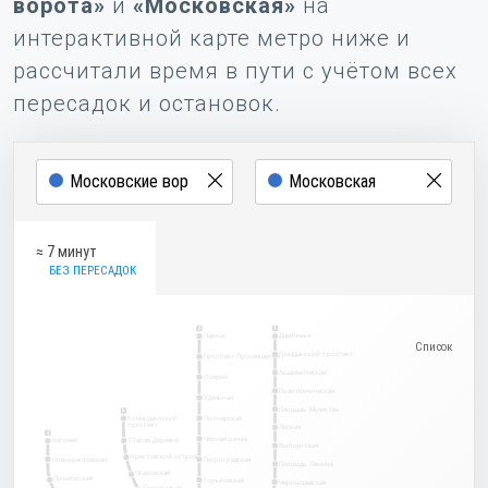
ворота»
и
«Московская»
на
интерактивной карте метро ниже и
рассчитали время в пути с учётом всех
пересадок и остановок.
≈ 7 минут
БЕЗ ПЕРЕСАДОК
2
1
Парнас
Девяткино
Гражданский проспект
Проспект Просвещения
Академическая
Озерки
Политехническая
Удельная
Площадь Мужества
5
Комендантский
Пионерская
проспект
Лесная
3
Чёрная речка
Беговая
Старая Деревня
Выборгская
Крестовский остров
Новокрестовская
Петроградская
Площадь Ленина
Чкаловская
Приморская
Горьковская
Чернышевская