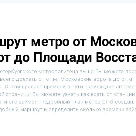
рут метро от Моско
от до Площади Восст
етербургского метрополитена выше Вы можете пос
всего доехать от ст.м. Московские ворота до ст.м
. Онлайн расчёт времени в пути происходит автома
й страницы Вы можете узнать как ехать от станции 
ени это займёт. Подробный план метро СПб создан,
добный маршрут и определить сколько времени зай