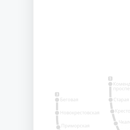
5
Коменд
проспе
3
Беговая
Старая
Крест
Новокрестовская
Чкал
Приморская