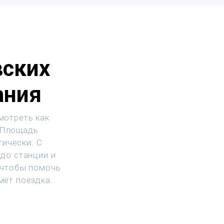
вских
ания
мотреть как
. Площадь
тически. С
до станции и
 чтобы помочь
мёт поездка.