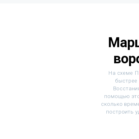
Марш
вор
На схеме П
быстрее 
Восстания
помощью это
сколько врем
построить у