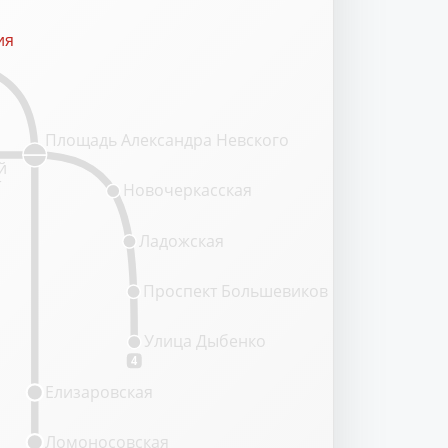
ия
ия
Площадь Александра Невского
й
т
Новочеркасская
Ладожская
Проспект Большевиков
Улица Дыбенко
4
Елизаровская
Ломоносовская