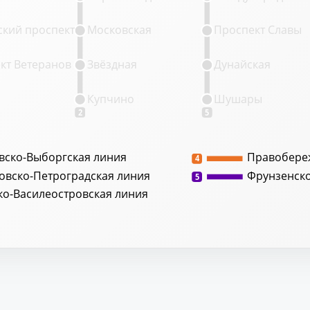
кий проспект
Московская
Проспект Славы
кт Ветеранов
Звёздная
Дунайская
Купчино
Шушары
2
5
вско-Выборгская линия
Правобере
4
овско-Петроградская линия
Фрунзенск
5
ко-Василеостровская линия