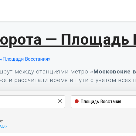
орота — Площадь 
 «Площади Восстания»
шрут между станциями метро
«Московские 
же и рассчитали время в пути с учётом всех 
ут
САДКИ