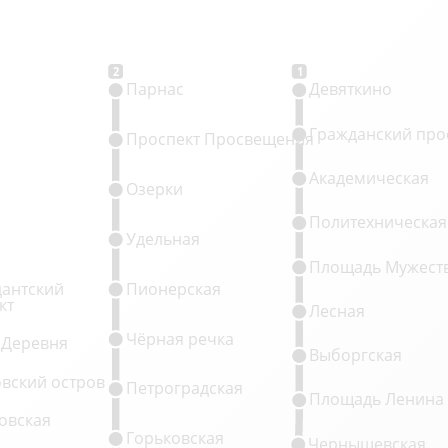
2
1
Парнас
Девяткино
Гражданский про
Проспект Просвещения
Академическая
Озерки
Политехническая
Удельная
Площадь Мужест
антский
Пионерская
кт
Лесная
Чёрная речка
 Деревня
Выборгская
овский остров
Петроградская
Площадь Ленина
овская
Горьковская
Чернышевская