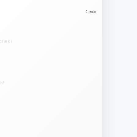
спект
ва