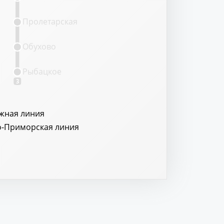
Пролетарская
Обухово
Рыбацкое
3
жная линия
о-Приморская линия