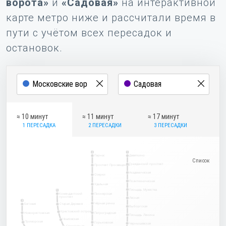
ворота»
и
«Садовая»
на интерактивной
карте метро ниже и рассчитали время в
пути с учётом всех пересадок и
остановок.
≈ 10 минут
≈ 11 минут
≈ 17 минут
1 ПЕРЕСАДКА
2 ПЕРЕСАДКИ
3 ПЕРЕСАДКИ
2
1
Парнас
Девяткино
Гражданский проспект
Проспект Просвещения
Академическая
Озерки
Политехническая
Удельная
Площадь Мужества
5
Комендантский
Пионерская
проспект
Лесная
3
Чёрная речка
Беговая
Старая Деревня
Выборгская
Крестовский остров
Новокрестовская
Петроградская
Площадь Ленина
Чкаловская
Приморская
Горьковская
Чернышевская