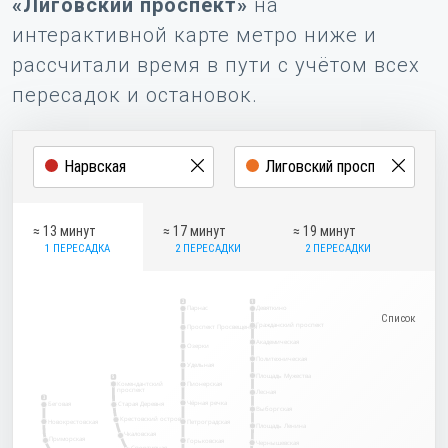
«Лиговский проспект»
на
интерактивной карте метро ниже и
рассчитали время в пути с учётом всех
пересадок и остановок.
≈ 13 минут
≈ 17 минут
≈ 19 минут
1 ПЕРЕСАДКА
2 ПЕРЕСАДКИ
2 ПЕРЕСАДКИ
2
1
Парнас
Девяткино
Гражданский проспект
Проспект Просвещения
Академическая
Озерки
Политехническая
Удельная
Площадь Мужества
5
Комендантский
Пионерская
проспект
Лесная
3
Чёрная речка
Беговая
Старая Деревня
Выборгская
Крестовский остров
Новокрестовская
Петроградская
Площадь Ленина
Чкаловская
Приморская
Горьковская
Чернышевская