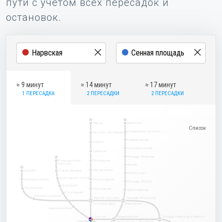
пути с учётом всех пересадок и
остановок.
≈ 9 минут
≈ 14 минут
≈ 17 минут
1 ПЕРЕСАДКА
2 ПЕРЕСАДКИ
2 ПЕРЕСАДКИ
2
1
Парнас
Девяткино
Гражданский проспект
Проспект Просвещения
Академическая
Озерки
Политехническая
Удельная
Площадь Мужества
5
Комендантский
Пионерская
проспект
Лесная
3
Чёрная речка
Беговая
Старая Деревня
Выборгская
Крестовский остров
Новокрестовская
Петроградская
Площадь Ленина
Чкаловская
Приморская
Горьковская
Чернышевская
Спортивная
Василеостровская
Невский проспект
Площадь Восстания
Гостиный двор
Маяковская
Адмиралтейская
Спасская
Владимирская
Площадь Александра Невского
Садовая
Достоевская
Лиговский